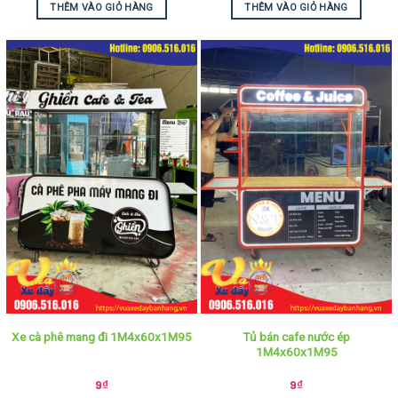
THÊM VÀO GIỎ HÀNG
THÊM VÀO GIỎ HÀNG
Tủ bán cafe nước ép
Xe cà phê mang đi 1M4x60x1M95
1M4x60x1M95
9
₫
9
₫