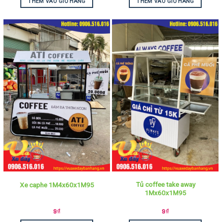
THÊM VÀO GIỎ HÀNG
THÊM VÀO GIỎ HÀNG
Tủ coffee take away
Xe caphe 1M4x60x1M95
1Mx60x1M95
9
₫
9
₫