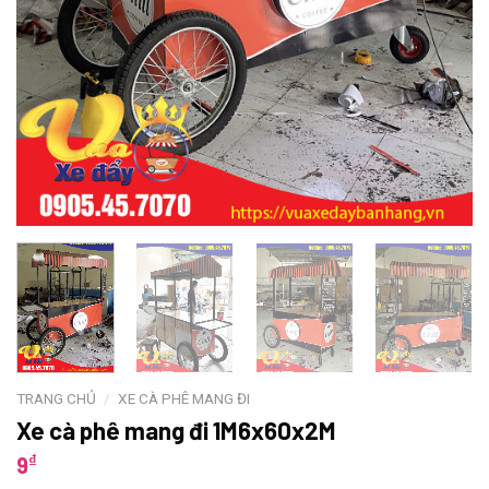
TRANG CHỦ
/
XE CÀ PHÊ MANG ĐI
Xe cà phê mang đi 1M6x60x2M
₫
9