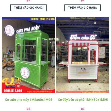
9
₫
9
₫
THÊM VÀO GIỎ HÀNG
THÊM VÀO GIỎ HÀNG
Xe cafe pha máy 1M2x60x1M95
Xe đẩy bán cà phê 1M4x60x1M95
9
₫
9
₫