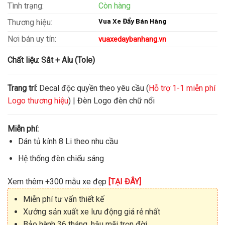
Tình trạng:
Còn hàng
Vua Xe Đẩy Bán Hàng
Thương hiệu:
Nơi bán uy tín:
vuaxedaybanhang.vn
Chất liệu:
Sắt + Alu (Tole)
Trang trí:
Decal độc quyền theo yêu cầu (
Hỗ trợ 1-1 miễn phí
Logo thương hiệu
) | Đèn Logo đèn chữ nổi
Miễn phí:
Dán tủ kính 8 Li theo nhu cầu
Hệ thống đèn chiếu sáng
Xem thêm +300 mẫu xe đẹp
[TẠI ĐÂY]
Miễn phí tư vấn thiết kế
Xưởng sản xuất xe lưu động giá rẻ nhất
Bảo hành 36 tháng, hậu mãi trọn đời