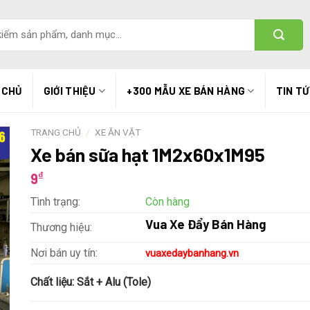
 CHỦ
GIỚI THIỆU
+300 MẪU XE BÁN HÀNG
TIN T
TRANG CHỦ
/
XE ĂN VẶT
Xe bán sữa hạt 1M2x60x1M95
₫
9
Tình trạng:
Còn hàng
Vua Xe Đẩy Bán Hàng
Thương hiệu:
Nơi bán uy tín:
vuaxedaybanhang.vn
Chất liệu:
Sắt + Alu (Tole)