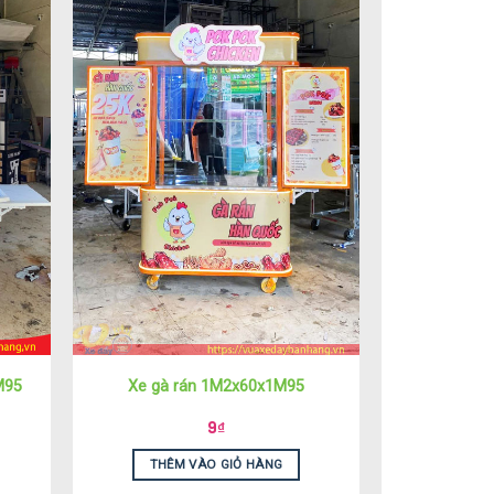
M95
Xe gà rán 1M2x60x1M95
9
₫
THÊM VÀO GIỎ HÀNG