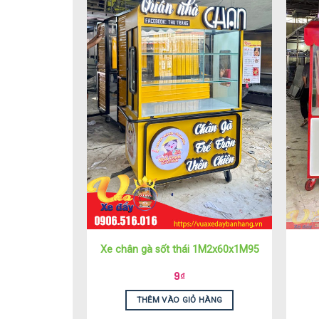
Xe chân gà sốt thái 1M2x60x1M95
9
₫
THÊM VÀO GIỎ HÀNG