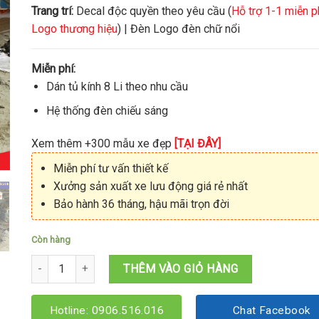
Trang trí:
Decal độc quyền theo yêu cầu (
Hỗ trợ 1-1 miễn p
Logo thương hiệu
) | Đèn Logo đèn chữ nổi
Miễn phí:
Dán tủ kính 8 Li theo nhu cầu
Hệ thống đèn chiếu sáng
Xem thêm +300 mẫu xe đẹp
[TẠI ĐÂY]
Miễn phí tư vấn thiết kế
Xưởng sản xuất xe lưu động giá rẻ nhất
Bảo hành 36 tháng, hậu mãi trọn đời
Còn hàng
Xe bán sữa hạt 1M2x60x1M95 số lượng
THÊM VÀO GIỎ HÀNG
Hotline: 0906.516.016
Chat Facebook