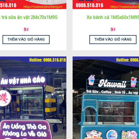
 trà sữa ăn vặt 2Mx70x1M95
Xe bánh cá 1M5x60x1M9
9
₫
9
₫
THÊM VÀO GIỎ HÀNG
THÊM VÀO GIỎ HÀNG