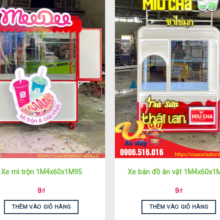
Xe mì trộn 1M4x60x1M95
Xe bán đồ ăn vặt 1M4x60x1
9
₫
9
₫
THÊM VÀO GIỎ HÀNG
THÊM VÀO GIỎ HÀNG