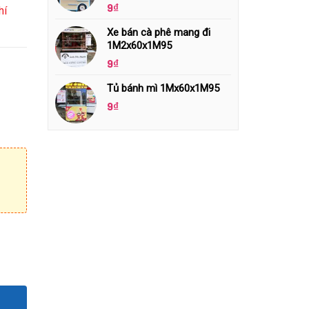
9
₫
hí
Xe bán cà phê mang đi
1M2x60x1M95
9
₫
Tủ bánh mì 1Mx60x1M95
9
₫