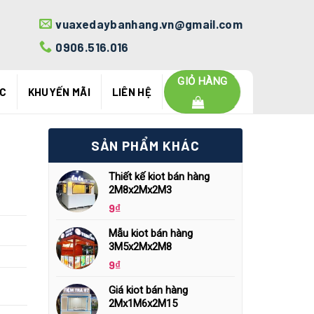
vuaxedaybanhang.vn@gmail.com
0906.516.016
GIỎ HÀNG
ỨC
KHUYẾN MÃI
LIÊN HỆ
SẢN PHẨM KHÁC
Thiết kế kiot bán hàng
2M8x2Mx2M3
9
₫
Mẫu kiot bán hàng
3M5x2Mx2M8
9
₫
Giá kiot bán hàng
2Mx1M6x2M15