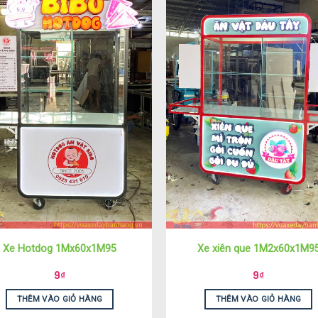
Xe Hotdog 1Mx60x1M95
Xe xiên que 1M2x60x1M9
9
₫
9
₫
THÊM VÀO GIỎ HÀNG
THÊM VÀO GIỎ HÀNG