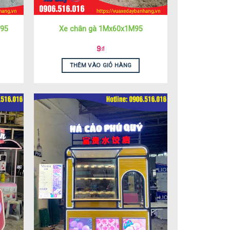
M95
Xe chân gà 1Mx60x1M95
9
₫
THÊM VÀO GIỎ HÀNG