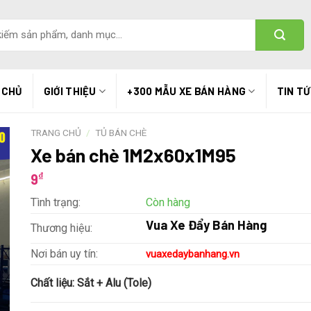
 CHỦ
GIỚI THIỆU
+300 MẪU XE BÁN HÀNG
TIN T
TRANG CHỦ
/
TỦ BÁN CHÈ
Xe bán chè 1M2x60x1M95
₫
9
Tình trạng:
Còn hàng
Vua Xe Đẩy Bán Hàng
Thương hiệu:
Nơi bán uy tín:
vuaxedaybanhang.vn
Chất liệu:
Sắt + Alu (Tole)