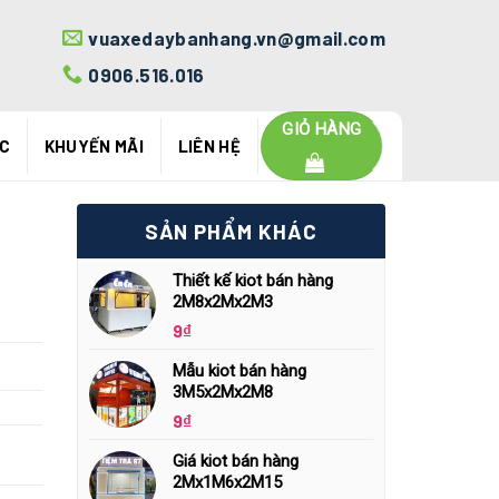
vuaxedaybanhang.vn@gmail.com
0906.516.016
GIỎ HÀNG
ỨC
KHUYẾN MÃI
LIÊN HỆ
SẢN PHẨM KHÁC
Thiết kế kiot bán hàng
2M8x2Mx2M3
9
₫
Mẫu kiot bán hàng
3M5x2Mx2M8
9
₫
Giá kiot bán hàng
2Mx1M6x2M15