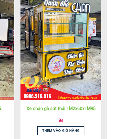
5
Xe chân gà sốt thái 1M2x60x1M95
9
₫
THÊM VÀO GIỎ HÀNG