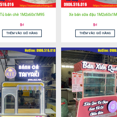
Tủ bán chè 1M2x60x1M95
Xe bán sữa đậu 1M2x60x1
9
₫
9
₫
THÊM VÀO GIỎ HÀNG
THÊM VÀO GIỎ HÀNG