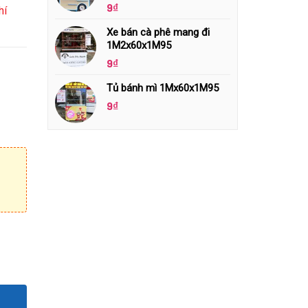
9
₫
hí
Xe bán cà phê mang đi
1M2x60x1M95
9
₫
Tủ bánh mì 1Mx60x1M95
9
₫