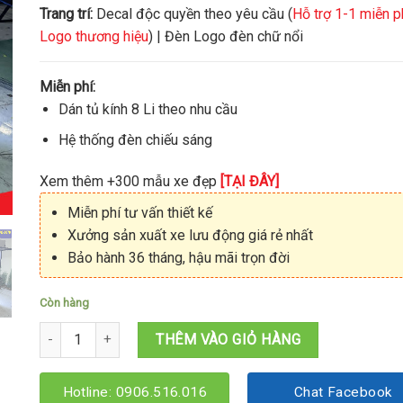
Trang trí:
Decal độc quyền theo yêu cầu (
Hỗ trợ 1-1 miễn p
Logo thương hiệu
) | Đèn Logo đèn chữ nổi
Miễn phí:
Dán tủ kính 8 Li theo nhu cầu
Hệ thống đèn chiếu sáng
Xem thêm +300 mẫu xe đẹp
[TẠI ĐÂY]
Miễn phí tư vấn thiết kế
Xưởng sản xuất xe lưu động giá rẻ nhất
Bảo hành 36 tháng, hậu mãi trọn đời
Còn hàng
Xe bán chè 1M2x60x1M95 số lượng
THÊM VÀO GIỎ HÀNG
Hotline: 0906.516.016
Chat Facebook