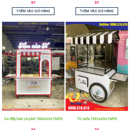
9
₫
9
₫
THÊM VÀO GIỎ HÀNG
THÊM VÀO GIỎ HÀNG
Xe đẩy bán cà phê 1M4x60x1M95
Tủ cafe 1M2x60x1M95
9
₫
9
₫