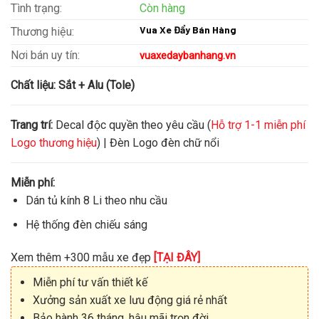
Tình trạng:
Còn hàng
Vua Xe Đẩy Bán Hàng
Thương hiệu:
Nơi bán uy tín:
vuaxedaybanhang.vn
Chất liệu:
Sắt + Alu (Tole)
Trang trí:
Decal độc quyền theo yêu cầu (
Hỗ trợ 1-1 miễn phí
Logo thương hiệu
) | Đèn Logo đèn chữ nổi
Miễn phí:
Dán tủ kính 8 Li theo nhu cầu
Hệ thống đèn chiếu sáng
Xem thêm +300 mẫu xe đẹp
[TẠI ĐÂY]
Miễn phí tư vấn thiết kế
Xưởng sản xuất xe lưu động giá rẻ nhất
Bảo hành 36 tháng, hậu mãi trọn đời