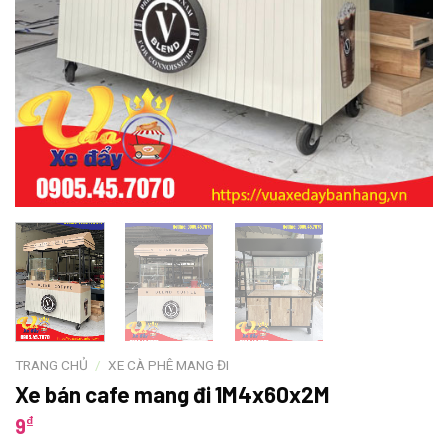
TRANG CHỦ
/
XE CÀ PHÊ MANG ĐI
Xe bán cafe mang đi 1M4x60x2M
₫
9