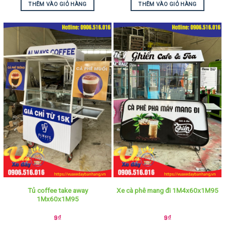
THÊM VÀO GIỎ HÀNG
THÊM VÀO GIỎ HÀNG
Tủ coffee take away
Xe cà phê mang đi 1M4x60x1M95
1Mx60x1M95
9
₫
9
₫