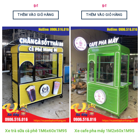
9
₫
9
₫
THÊM VÀO GIỎ HÀNG
THÊM VÀO GIỎ HÀNG
Xe trà sữa cà phê 1M6x60x1M95
Xe cafe pha máy 1M2x60x1M95