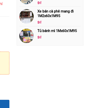
9
₫
hí
Xe bán cà phê mang đi
1M2x60x1M95
9
₫
Tủ bánh mì 1Mx60x1M95
9
₫