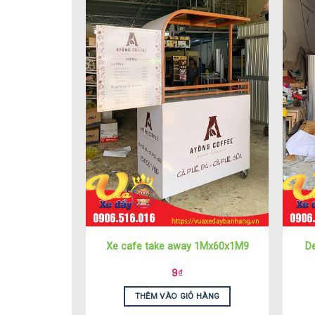
Xe cafe take away 1Mx60x1M9
D
9
₫
THÊM VÀO GIỎ HÀNG