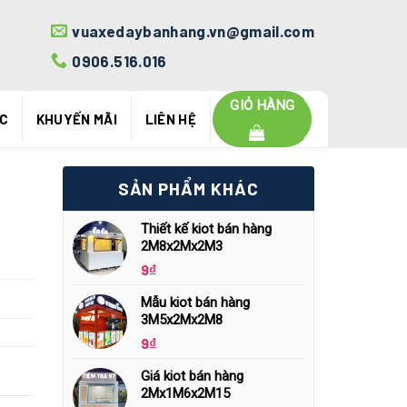
vuaxedaybanhang.vn@gmail.com
0906.516.016
GIỎ HÀNG
ỨC
KHUYẾN MÃI
LIÊN HỆ
SẢN PHẨM KHÁC
Thiết kế kiot bán hàng
2M8x2Mx2M3
9
₫
Mẫu kiot bán hàng
3M5x2Mx2M8
9
₫
Giá kiot bán hàng
2Mx1M6x2M15