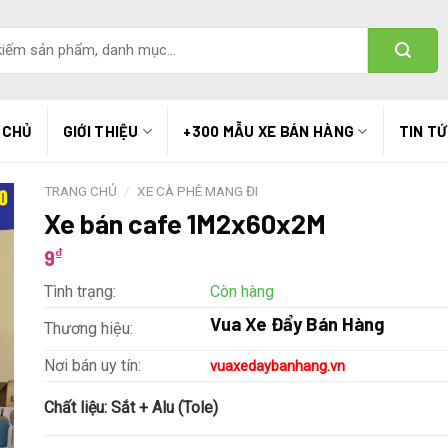
 CHỦ
GIỚI THIỆU
+300 MẪU XE BÁN HÀNG
TIN T
TRANG CHỦ
/
XE CÀ PHÊ MANG ĐI
Xe bán cafe 1M2x60x2M
₫
9
Tình trạng:
Còn hàng
Vua Xe Đẩy Bán Hàng
Thương hiệu:
Nơi bán uy tín:
vuaxedaybanhang.vn
Chất liệu:
Sắt + Alu (Tole)