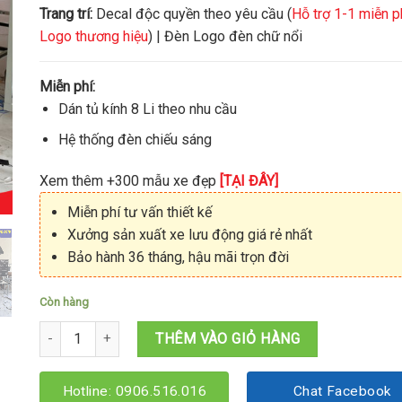
Trang trí:
Decal độc quyền theo yêu cầu (
Hỗ trợ 1-1 miễn p
Logo thương hiệu
) | Đèn Logo đèn chữ nổi
Miễn phí:
Dán tủ kính 8 Li theo nhu cầu
Hệ thống đèn chiếu sáng
Xem thêm +300 mẫu xe đẹp
[TẠI ĐÂY]
Miễn phí tư vấn thiết kế
Xưởng sản xuất xe lưu động giá rẻ nhất
Bảo hành 36 tháng, hậu mãi trọn đời
Còn hàng
Xe bán cafe 1M2x60x2M số lượng
THÊM VÀO GIỎ HÀNG
Hotline: 0906.516.016
Chat Facebook