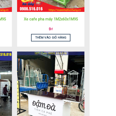
1M95
Xe cafe pha máy 1M2x60x1M95
9
₫
THÊM VÀO GIỎ HÀNG