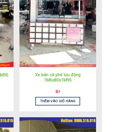
Xe bán cà phê lưu động
1M95
1M6x80x1M95
9
₫
THÊM VÀO GIỎ HÀNG