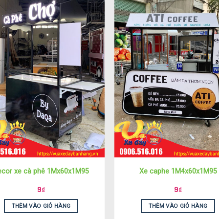
ecor xe cà phê 1Mx60x1M95
Xe caphe 1M4x60x1M95
9
₫
9
₫
THÊM VÀO GIỎ HÀNG
THÊM VÀO GIỎ HÀNG