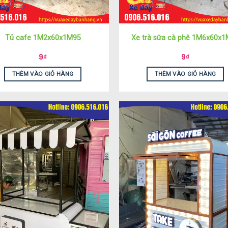
Tủ cafe 1M2x60x1M95
Xe trà sữa cà phê 1M6x60x
9
₫
9
₫
THÊM VÀO GIỎ HÀNG
THÊM VÀO GIỎ HÀNG