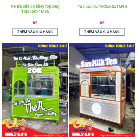
Xe trà sữa có khay topping
Tủ nước ép 1M2x60x1M95
1M5x60x1M95
9
₫
9
₫
THÊM VÀO GIỎ HÀNG
THÊM VÀO GIỎ HÀNG