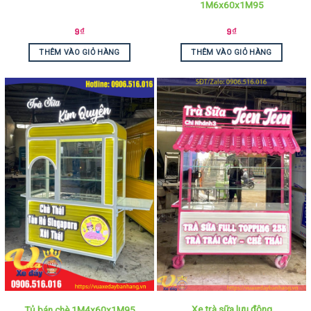
1M6x60x1M95
9
₫
9
₫
THÊM VÀO GIỎ HÀNG
THÊM VÀO GIỎ HÀNG
Xe trà sữa lưu động
Tủ bán chè 1M4x60x1M95