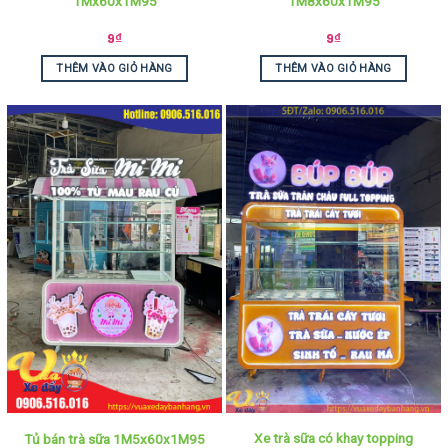
1Mx60x1M95
1M8x60x1M95
9
₫
9
₫
THÊM VÀO GIỎ HÀNG
THÊM VÀO GIỎ HÀNG
Xe trà sữa có khay topping
Tủ bán trà sữa 1M5x60x1M95