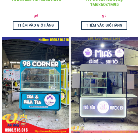
1M6x60x1M95
9
₫
9
₫
THÊM VÀO GIỎ HÀNG
THÊM VÀO GIỎ HÀNG