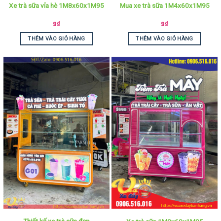
Xe trà sữa vỉa hè 1M8x60x1M95
Mua xe trà sữa 1M4x60x1M95
9
₫
9
₫
THÊM VÀO GIỎ HÀNG
THÊM VÀO GIỎ HÀNG