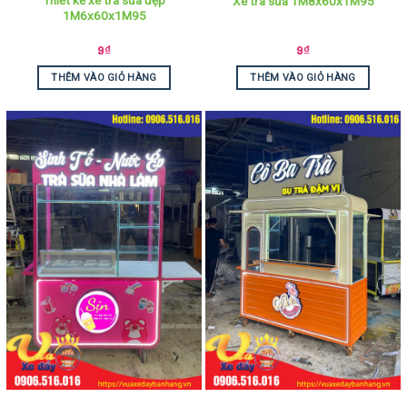
Thiết kế xe trà sữa đẹp
Xe trà sữa 1M8x60x1M95
1M6x60x1M95
9
₫
9
₫
THÊM VÀO GIỎ HÀNG
THÊM VÀO GIỎ HÀNG