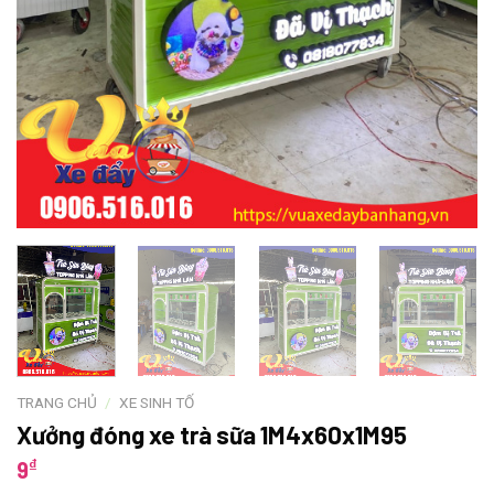
TRANG CHỦ
/
XE SINH TỐ
Xưởng đóng xe trà sữa 1M4x60x1M95
₫
9