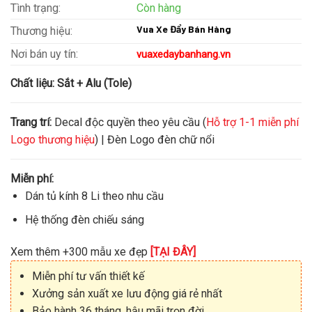
Tình trạng:
Còn hàng
Vua Xe Đẩy Bán Hàng
Thương hiệu:
Nơi bán uy tín:
vuaxedaybanhang.vn
Chất liệu:
Sắt + Alu (Tole)
Trang trí:
Decal độc quyền theo yêu cầu (
Hỗ trợ 1-1 miễn phí
Logo thương hiệu
) | Đèn Logo đèn chữ nổi
Miễn phí:
Dán tủ kính 8 Li theo nhu cầu
Hệ thống đèn chiếu sáng
Xem thêm +300 mẫu xe đẹp
[TẠI ĐÂY]
Miễn phí tư vấn thiết kế
Xưởng sản xuất xe lưu động giá rẻ nhất
Bảo hành 36 tháng, hậu mãi trọn đời