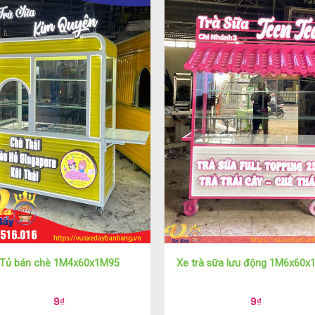
Tủ bán chè 1M4x60x1M95
Xe trà sữa lưu động 1M6x60x
9
₫
9
₫