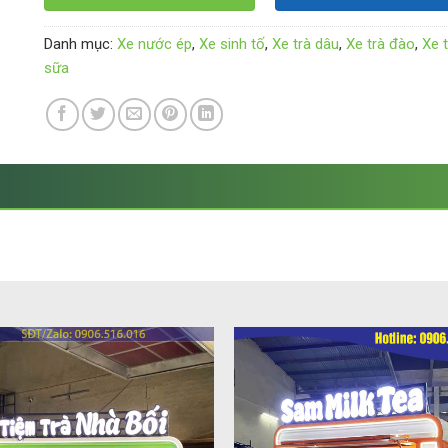
Danh mục:
Xe nước ép
,
Xe sinh tố
,
Xe trà dâu
,
Xe trà đào
,
Xe t
sữa