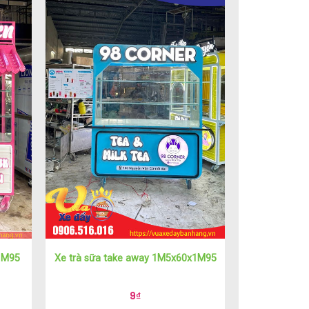
1M95
Xe trà sữa take away 1M5x60x1M95
9
₫