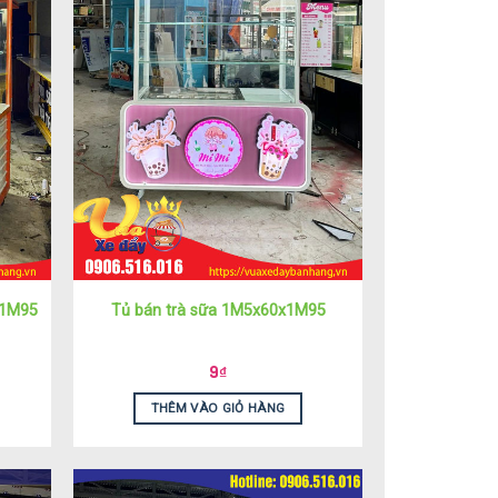
x1M95
Tủ bán trà sữa 1M5x60x1M95
9
₫
THÊM VÀO GIỎ HÀNG