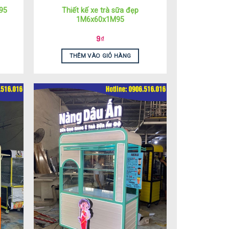
Thiết kế xe trà sữa đẹp
95
1M6x60x1M95
9
₫
THÊM VÀO GIỎ HÀNG