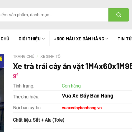
 CHỦ
GIỚI THIỆU
+300 MẪU XE BÁN HÀNG
TIN T
TRANG CHỦ
/
XE SINH TỐ
Xe trà trái cây ăn vặt 1M4x60x1M9
₫
9
Tình trạng:
Còn hàng
Vua Xe Đẩy Bán Hàng
Thương hiệu:
Nơi bán uy tín:
vuaxedaybanhang.vn
Chất liệu:
Sắt + Alu (Tole)