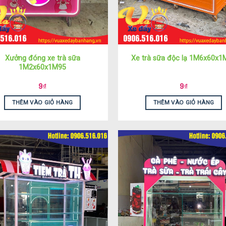
Xưởng đóng xe trà sữa
Xe trà sữa độc lạ 1M6x60x1
1M2x60x1M95
9
₫
9
₫
THÊM VÀO GIỎ HÀNG
THÊM VÀO GIỎ HÀNG