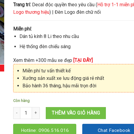
Trang trí:
Decal độc quyền theo yêu cầu (
Hỗ trợ 1-1 miễn p
Logo thương hiệu
) | Đèn Logo đèn chữ nổi
Miễn phí:
Dán tủ kính 8 Li theo nhu cầu
Hệ thống đèn chiếu sáng
Xem thêm +300 mẫu xe đẹp
[TẠI ĐÂY]
Miễn phí tư vấn thiết kế
Xưởng sản xuất xe lưu động giá rẻ nhất
Bảo hành 36 tháng, hậu mãi trọn đời
Còn hàng
Xe trà trái cây ăn vặt 1M4x60x1M95 số lượng
THÊM VÀO GIỎ HÀNG
Hotline: 0906.516.016
Chat Facebook