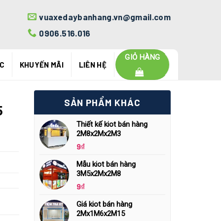
vuaxedaybanhang.vn@gmail.com
0906.516.016
GIỎ HÀNG
ỨC
KHUYẾN MÃI
LIÊN HỆ
SẢN PHẨM KHÁC
5
Thiết kế kiot bán hàng
2M8x2Mx2M3
9
₫
Mẫu kiot bán hàng
3M5x2Mx2M8
9
₫
Giá kiot bán hàng
2Mx1M6x2M15