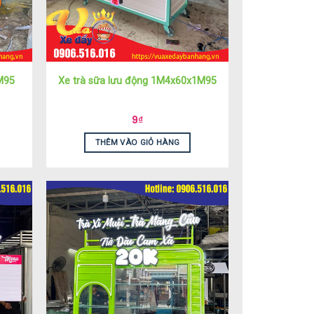
M95
Xe trà sữa lưu động 1M4x60x1M95
9
₫
THÊM VÀO GIỎ HÀNG