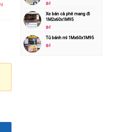
9
₫
hí
Xe bán cà phê mang đi
1M2x60x1M95
9
₫
Tủ bánh mì 1Mx60x1M95
9
₫