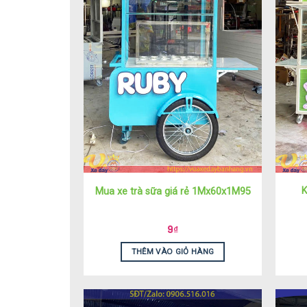
K
Mua xe trà sữa giá rẻ 1Mx60x1M95
9
₫
THÊM VÀO GIỎ HÀNG