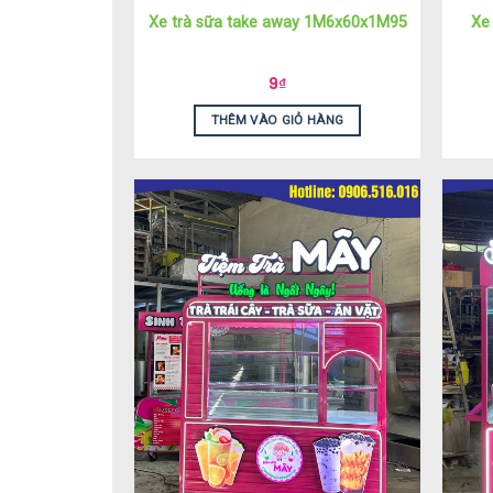
Xe trà sữa take away 1M6x60x1M95
Xe
9
₫
THÊM VÀO GIỎ HÀNG