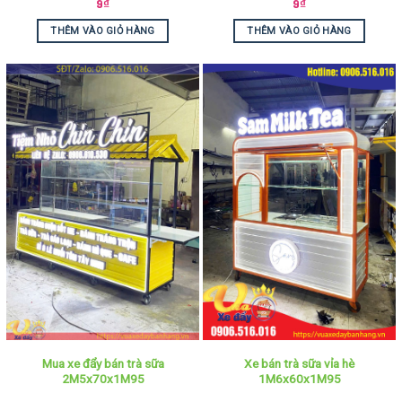
9
₫
9
₫
THÊM VÀO GIỎ HÀNG
THÊM VÀO GIỎ HÀNG
Mua xe đẩy bán trà sữa
Xe bán trà sữa vỉa hè
2M5x70x1M95
1M6x60x1M95