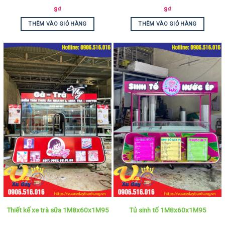
9
₫
9
₫
THÊM VÀO GIỎ HÀNG
THÊM VÀO GIỎ HÀNG
Thiết kế xe trà sữa 1M8x60x1M95
Tủ sinh tố 1M8x60x1M95