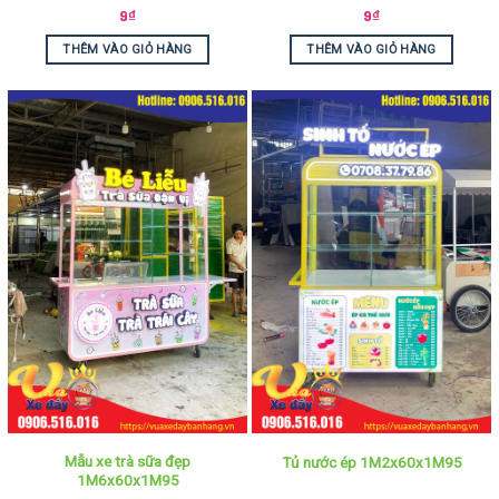
9
₫
9
₫
THÊM VÀO GIỎ HÀNG
THÊM VÀO GIỎ HÀNG
Mẫu xe trà sữa đẹp
Tủ nước ép 1M2x60x1M95
1M6x60x1M95