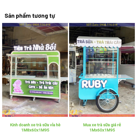
Sản phẩm tương tự
Kinh doanh xe trà sữa vỉa hè
Mua xe trà sữa giá rẻ
1M8x60x1M95
1Mx60x1M95