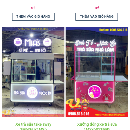
9
₫
9
₫
THÊM VÀO GIỎ HÀNG
THÊM VÀO GIỎ HÀNG
Xe trà sữa take away
Xưởng đóng xe trà sữa
1M6x60x1M95
1M2x60x1M95