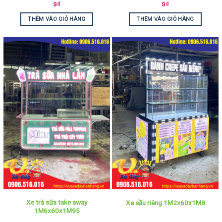
9
₫
9
₫
THÊM VÀO GIỎ HÀNG
THÊM VÀO GIỎ HÀNG
Xe trà sữa take away
Xe sầu riêng 1M2x60x1M8
1M6x60x1M95