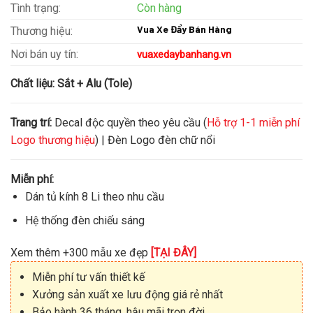
Tình trạng:
Còn hàng
Vua Xe Đẩy Bán Hàng
Thương hiệu:
Nơi bán uy tín:
vuaxedaybanhang.vn
Chất liệu:
Sắt + Alu (Tole)
Trang trí:
Decal độc quyền theo yêu cầu (
Hỗ trợ 1-1 miễn phí
Logo thương hiệu
) | Đèn Logo đèn chữ nổi
Miễn phí:
Dán tủ kính 8 Li theo nhu cầu
Hệ thống đèn chiếu sáng
Xem thêm +300 mẫu xe đẹp
[TẠI ĐÂY]
Miễn phí tư vấn thiết kế
Xưởng sản xuất xe lưu động giá rẻ nhất
Bảo hành 36 tháng, hậu mãi trọn đời