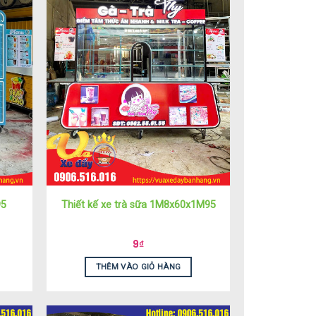
95
Thiết kế xe trà sữa 1M8x60x1M95
9
₫
THÊM VÀO GIỎ HÀNG