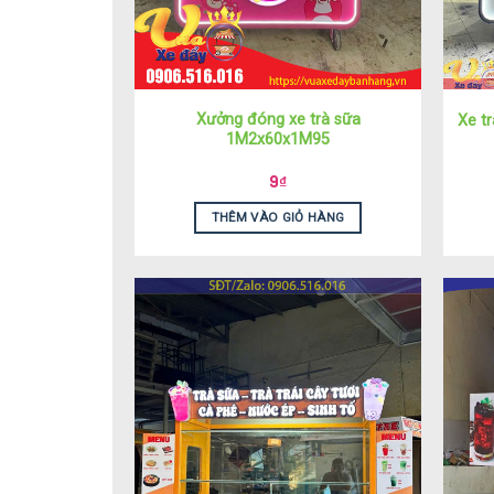
Xưởng đóng xe trà sữa
Xe t
1M2x60x1M95
9
₫
THÊM VÀO GIỎ HÀNG