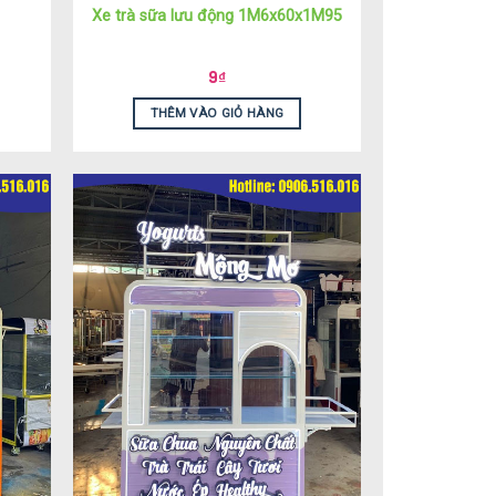
Xe trà sữa lưu động 1M6x60x1M95
9
₫
THÊM VÀO GIỎ HÀNG