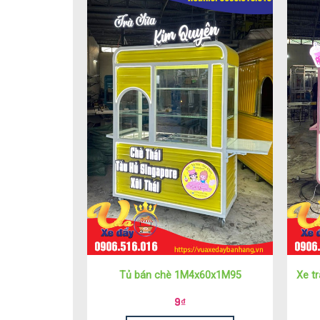
Tủ bán chè 1M4x60x1M95
Xe t
9
₫