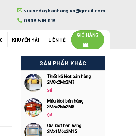
vuaxedaybanhang.vn@gmail.com
0906.516.016
GIỎ HÀNG
ỨC
KHUYẾN MÃI
LIÊN HỆ
SẢN PHẨM KHÁC
Thiết kế kiot bán hàng
2M8x2Mx2M3
9
₫
Mẫu kiot bán hàng
3M5x2Mx2M8
9
₫
Giá kiot bán hàng
2Mx1M6x2M15