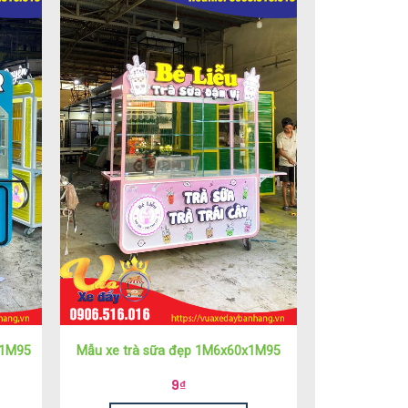
x1M95
Mẫu xe trà sữa đẹp 1M6x60x1M95
9
₫