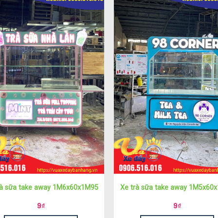
rà sữa take away 1M6x60x1M95
Xe trà sữa take away 1M5x60
9
₫
9
₫