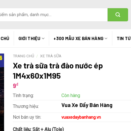
 CHỦ
GIỚI THIỆU
+300 MẪU XE BÁN HÀNG
TIN T
TRANG CHỦ
/
XE TRÀ SỮA
Xe trà sữa trà đào nước ép
1M4x60x1M95
₫
9
Tình trạng:
Còn hàng
Vua Xe Đẩy Bán Hàng
Thương hiệu:
Nơi bán uy tín:
vuaxedaybanhang.vn
Chất liệu:
Sắt + Alu (Tole)