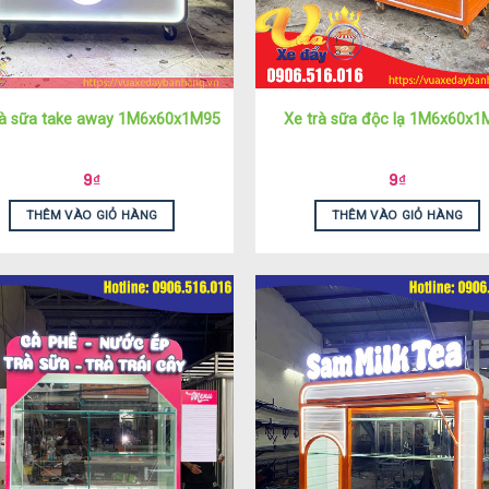
rà sữa take away 1M6x60x1M95
Xe trà sữa độc lạ 1M6x60x1
9
₫
9
₫
THÊM VÀO GIỎ HÀNG
THÊM VÀO GIỎ HÀNG