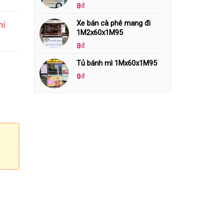
9
₫
Xe bán cà phê mang đi
hí
1M2x60x1M95
9
₫
Tủ bánh mì 1Mx60x1M95
9
₫