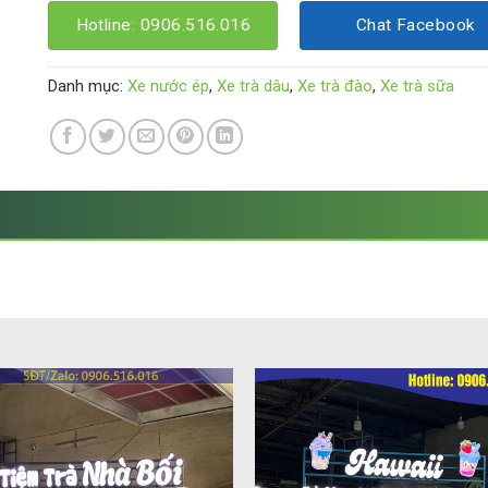
Hotline: 0906.516.016
Chat Facebook
Danh mục:
Xe nước ép
,
Xe trà dâu
,
Xe trà đào
,
Xe trà sữa