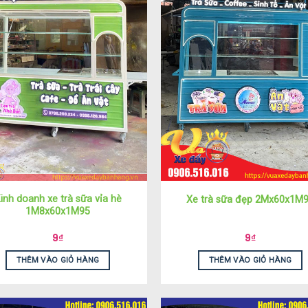
inh doanh xe trà sữa vỉa hè
Xe trà sữa đẹp 2Mx60x1M
1M8x60x1M95
9
₫
9
₫
THÊM VÀO GIỎ HÀNG
THÊM VÀO GIỎ HÀNG