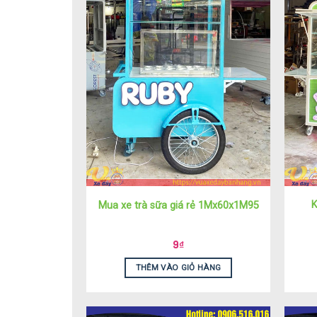
K
Mua xe trà sữa giá rẻ 1Mx60x1M95
9
₫
THÊM VÀO GIỎ HÀNG