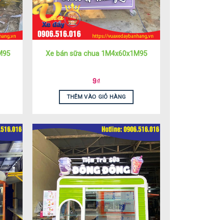
M95
Xe bán sữa chua 1M4x60x1M95
9
₫
THÊM VÀO GIỎ HÀNG