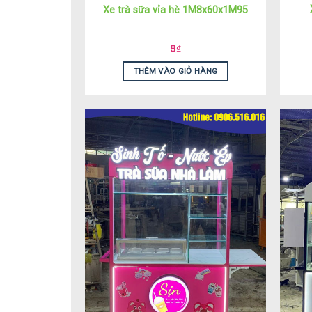
Xe trà sữa vỉa hè 1M8x60x1M95
9
₫
THÊM VÀO GIỎ HÀNG