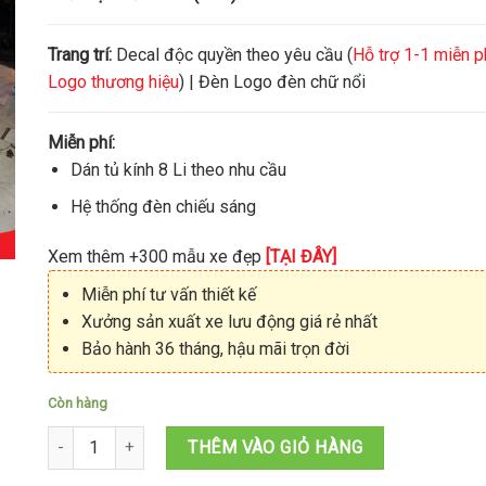
Trang trí:
Decal độc quyền theo yêu cầu (
Hỗ trợ 1-1 miễn p
Logo thương hiệu
) | Đèn Logo đèn chữ nổi
Miễn phí:
Dán tủ kính 8 Li theo nhu cầu
Hệ thống đèn chiếu sáng
Xem thêm +300 mẫu xe đẹp
[TẠI ĐÂY]
Miễn phí tư vấn thiết kế
Xưởng sản xuất xe lưu động giá rẻ nhất
Bảo hành 36 tháng, hậu mãi trọn đời
Còn hàng
Xe trà sữa trà đào nước ép 1M4x60x1M95 số lượng
THÊM VÀO GIỎ HÀNG