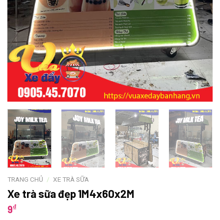
TRANG CHỦ
/
XE TRÀ SỮA
Xe trà sữa đẹp 1M4x60x2M
₫
9