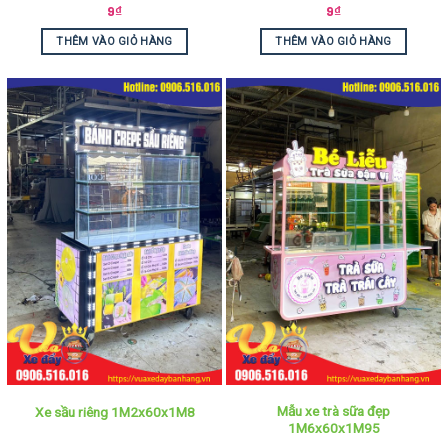
9
₫
9
₫
THÊM VÀO GIỎ HÀNG
THÊM VÀO GIỎ HÀNG
Mẫu xe trà sữa đẹp
Xe sầu riêng 1M2x60x1M8
1M6x60x1M95