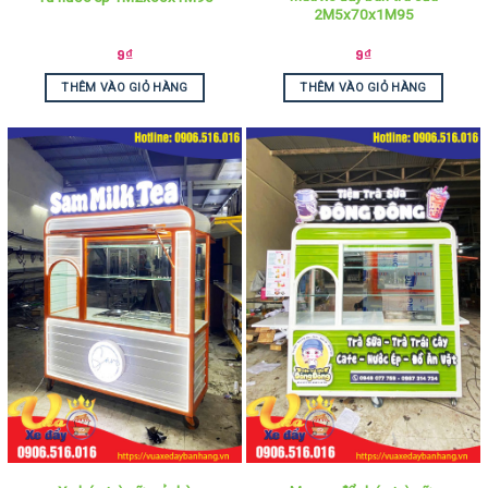
2M5x70x1M95
9
₫
9
₫
THÊM VÀO GIỎ HÀNG
THÊM VÀO GIỎ HÀNG