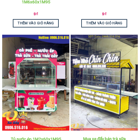
1M6x60x1M95
9
₫
9
₫
THÊM VÀO GIỎ HÀNG
THÊM VÀO GIỎ HÀNG
Mua xe đẩy bán trà sữa
Tủ nước ép 1M2x60x1M95