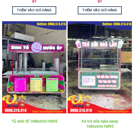
9
₫
9
₫
THÊM VÀO GIỎ HÀNG
THÊM VÀO GIỎ HÀNG
Xe trà sữa take away
Tủ sinh tố 1M8x60x1M95
1M6x60x1M95