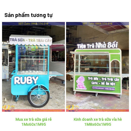
Sản phẩm tương tự
Mua xe trà sữa giá rẻ
Kinh doanh xe trà sữa vỉa hè
1Mx60x1M95
1M8x60x1M95