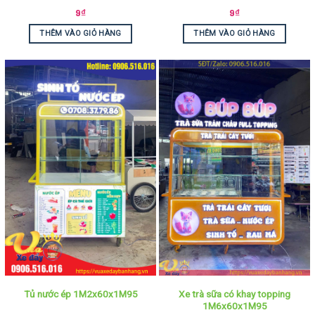
9
₫
9
₫
THÊM VÀO GIỎ HÀNG
THÊM VÀO GIỎ HÀNG
Xe trà sữa có khay topping
Tủ nước ép 1M2x60x1M95
1M6x60x1M95