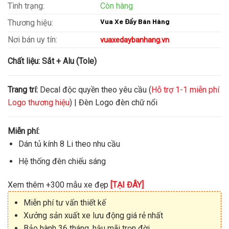
Tình trạng:
Còn hàng
Vua Xe Đẩy Bán Hàng
Thương hiệu:
Nơi bán uy tín:
vuaxedaybanhang.vn
Chất liệu:
Sắt + Alu (Tole)
Trang trí:
Decal độc quyền theo yêu cầu (
Hỗ trợ 1-1 miễn phí
Logo thương hiệu
) | Đèn Logo đèn chữ nổi
Miễn phí:
Dán tủ kính 8 Li theo nhu cầu
Hệ thống đèn chiếu sáng
Xem thêm +300 mẫu xe đẹp
[TẠI ĐÂY]
Miễn phí tư vấn thiết kế
Xưởng sản xuất xe lưu động giá rẻ nhất
Bảo hành 36 tháng, hậu mãi trọn đời