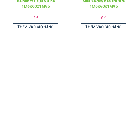
Xe bán trà sữa vỉa hè
Mua xe đẩy bán trà sữa
1M6x60x1M95
1M6x60x1M95
9
₫
9
₫
THÊM VÀO GIỎ HÀNG
THÊM VÀO GIỎ HÀNG