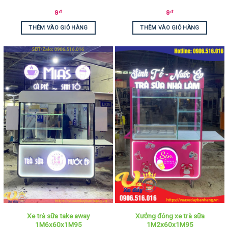
9
₫
9
₫
THÊM VÀO GIỎ HÀNG
THÊM VÀO GIỎ HÀNG
Xe trà sữa take away
Xưởng đóng xe trà sữa
1M6x60x1M95
1M2x60x1M95