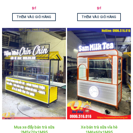
9
₫
9
₫
THÊM VÀO GIỎ HÀNG
THÊM VÀO GIỎ HÀNG
Mua xe đẩy bán trà sữa
Xe bán trà sữa vỉa hè
2M5x70x1M95
1M6x60x1M95