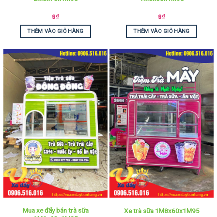
9
₫
9
₫
THÊM VÀO GIỎ HÀNG
THÊM VÀO GIỎ HÀNG
Mua xe đẩy bán trà sữa
Xe trà sữa 1M8x60x1M95