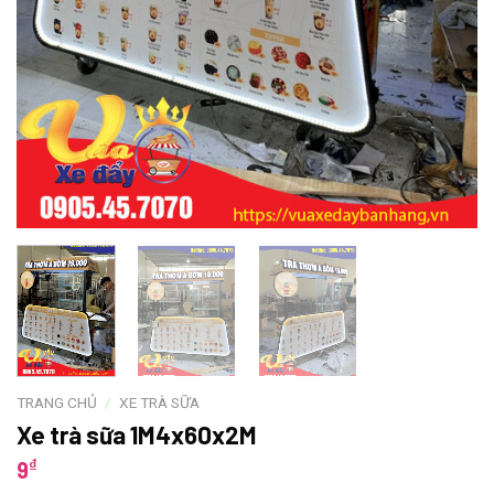
TRANG CHỦ
/
XE TRÀ SỮA
Xe trà sữa 1M4x60x2M
₫
9