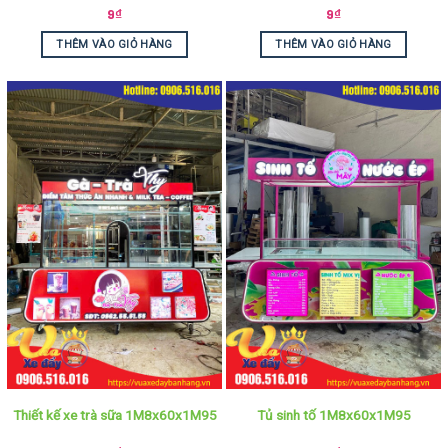
9
₫
9
₫
THÊM VÀO GIỎ HÀNG
THÊM VÀO GIỎ HÀNG
Thiết kế xe trà sữa 1M8x60x1M95
Tủ sinh tố 1M8x60x1M95