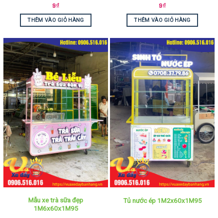
9
₫
9
₫
THÊM VÀO GIỎ HÀNG
THÊM VÀO GIỎ HÀNG
Mẫu xe trà sữa đẹp
Tủ nước ép 1M2x60x1M95
1M6x60x1M95