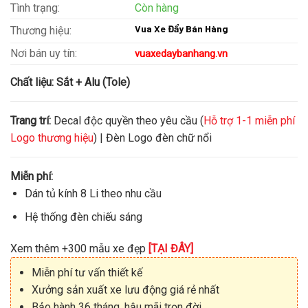
Tình trạng:
Còn hàng
Vua Xe Đẩy Bán Hàng
Thương hiệu:
Nơi bán uy tín:
vuaxedaybanhang.vn
Chất liệu:
Sắt + Alu (Tole)
Trang trí:
Decal độc quyền theo yêu cầu (
Hỗ trợ 1-1 miễn phí
Logo thương hiệu
) | Đèn Logo đèn chữ nổi
Miễn phí:
Dán tủ kính 8 Li theo nhu cầu
Hệ thống đèn chiếu sáng
Xem thêm +300 mẫu xe đẹp
[TẠI ĐÂY]
Miễn phí tư vấn thiết kế
Xưởng sản xuất xe lưu động giá rẻ nhất
Bảo hành 36 tháng, hậu mãi trọn đời