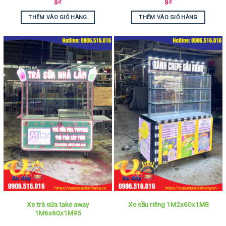
9
₫
9
₫
THÊM VÀO GIỎ HÀNG
THÊM VÀO GIỎ HÀNG
Xe trà sữa take away
Xe sầu riêng 1M2x60x1M8
1M6x60x1M95