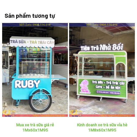
Sản phẩm tương tự
Mua xe trà sữa giá rẻ
Kinh doanh xe trà sữa vỉa hè
1Mx60x1M95
1M8x60x1M95