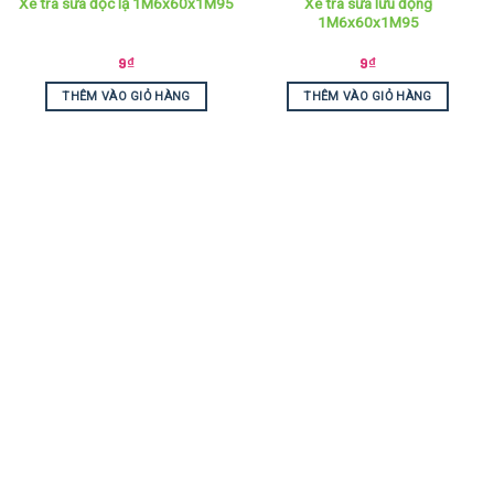
Xe trà sữa lưu động
Xe trà sữa độc lạ 1M6x60x1M95
1M6x60x1M95
9
₫
9
₫
THÊM VÀO GIỎ HÀNG
THÊM VÀO GIỎ HÀNG