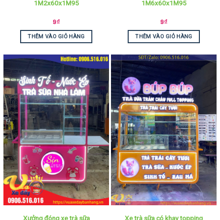
1M2x60x1M95
1M6x60x1M95
9
₫
9
₫
THÊM VÀO GIỎ HÀNG
THÊM VÀO GIỎ HÀNG
Xưởng đóng xe trà sữa
Xe trà sữa có khay topping