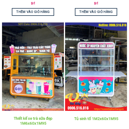
9
₫
9
₫
THÊM VÀO GIỎ HÀNG
THÊM VÀO GIỎ HÀNG
Thiết kế xe trà sữa đẹp
Tủ sinh tố 1M2x60x1M95
1M6x60x1M95