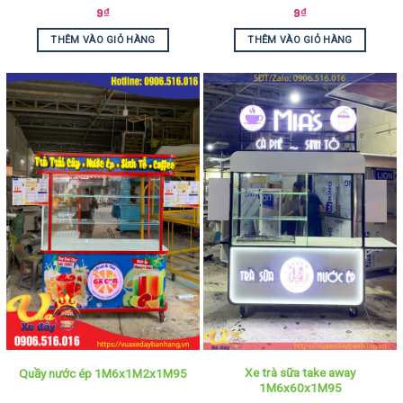
9
₫
9
₫
THÊM VÀO GIỎ HÀNG
THÊM VÀO GIỎ HÀNG
Xe trà sữa take away
Quầy nước ép 1M6x1M2x1M95
1M6x60x1M95