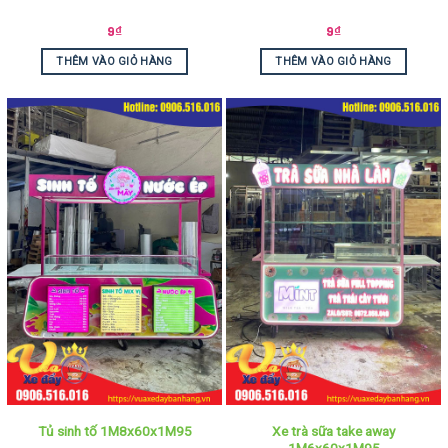
9
₫
9
₫
THÊM VÀO GIỎ HÀNG
THÊM VÀO GIỎ HÀNG
Xe trà sữa take away
Tủ sinh tố 1M8x60x1M95
1M6x60x1M95