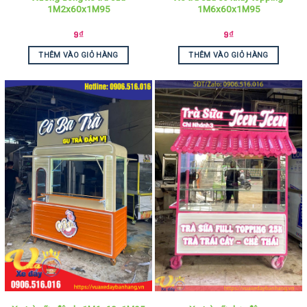
1M2x60x1M95
1M6x60x1M95
9
₫
9
₫
THÊM VÀO GIỎ HÀNG
THÊM VÀO GIỎ HÀNG