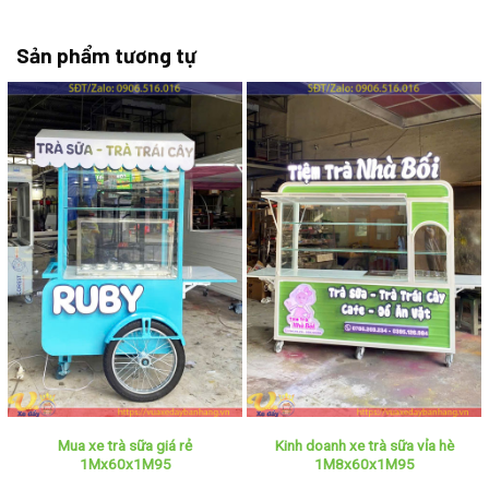
Sản phẩm tương tự
Mua xe trà sữa giá rẻ
Kinh doanh xe trà sữa vỉa hè
1Mx60x1M95
1M8x60x1M95