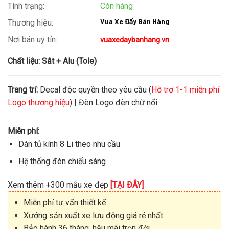
Tình trạng:
Còn hàng
Vua Xe Đẩy Bán Hàng
Thương hiệu:
Nơi bán uy tín:
vuaxedaybanhang.vn
Chất liệu:
Sắt + Alu (Tole)
Trang trí:
Decal độc quyền theo yêu cầu (
Hỗ trợ 1-1 miễn phí
Logo thương hiệu
) | Đèn Logo đèn chữ nổi
Miễn phí:
Dán tủ kính 8 Li theo nhu cầu
Hệ thống đèn chiếu sáng
Xem thêm +300 mẫu xe đẹp
[TẠI ĐÂY]
Miễn phí tư vấn thiết kế
Xưởng sản xuất xe lưu động giá rẻ nhất
Bảo hành 36 tháng, hậu mãi trọn đời