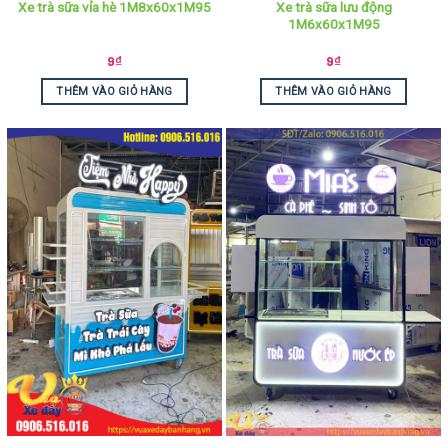
Xe trà sữa lưu động
Xe trà sữa vỉa hè 1M8x60x1M95
1M6x60x1M95
9
₫
9
₫
THÊM VÀO GIỎ HÀNG
THÊM VÀO GIỎ HÀNG