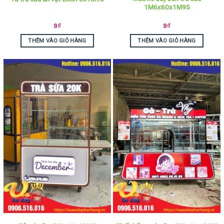
1M6x60x1M95
9
₫
9
₫
THÊM VÀO GIỎ HÀNG
THÊM VÀO GIỎ HÀNG