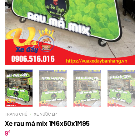
TRANG CHỦ
/
XE NƯỚC ÉP
Xe rau má mix 1M6x60x1M95
₫
9