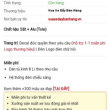
Tình trạng:
Còn hàng
Vua Xe Đẩy Bán Hàng
Thương hiệu:
Nơi bán uy tín:
vuaxedaybanhang.vn
Chất liệu:
Sắt + Alu (Tole)
Trang trí:
Decal độc quyền theo yêu cầu (
Hỗ trợ 1-1 miễn phí
Logo thương hiệu
) | Đèn Logo đèn chữ nổi
Miễn phí:
Dán tủ kính 8 Li theo nhu cầu
Hệ thống đèn chiếu sáng
Xem thêm +300 mẫu xe đẹp
[TẠI ĐÂY]
Miễn phí tư vấn thiết kế
Xưởng sản xuất xe lưu động giá rẻ nhất
Bảo hành 36 tháng, hậu mãi trọn đời