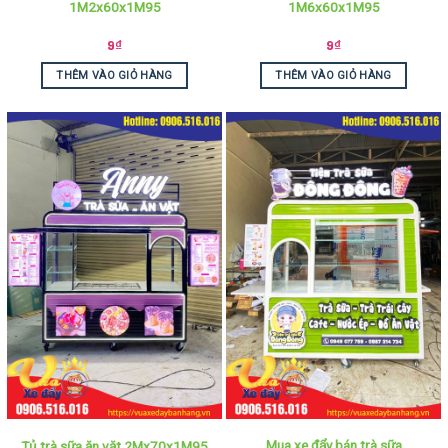
1M2x60x1M95
1M6x60x1M95
9
₫
9
₫
THÊM VÀO GIỎ HÀNG
THÊM VÀO GIỎ HÀNG
Mua xe đẩy bán trà sữa
Tủ trà sữa ăn vặt 2Mx70x1M95