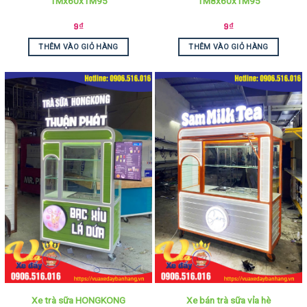
1Mx60x1M95
1M8x60x1M95
9
₫
9
₫
THÊM VÀO GIỎ HÀNG
THÊM VÀO GIỎ HÀNG
Xe trà sữa HONGKONG
Xe bán trà sữa vỉa hè