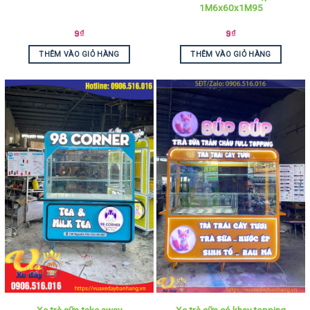
1M6x60x1M95
9
₫
9
₫
THÊM VÀO GIỎ HÀNG
THÊM VÀO GIỎ HÀNG