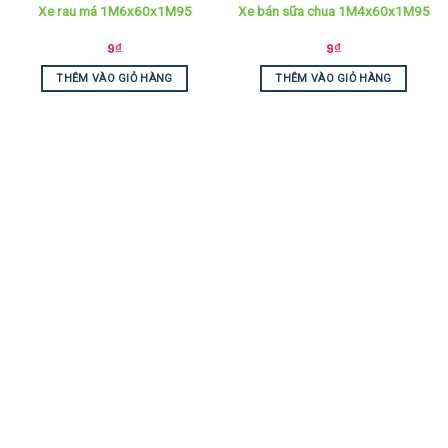
Xe rau má 1M6x60x1M95
Xe bán sữa chua 1M4x60x1M95
9
₫
9
₫
THÊM VÀO GIỎ HÀNG
THÊM VÀO GIỎ HÀNG