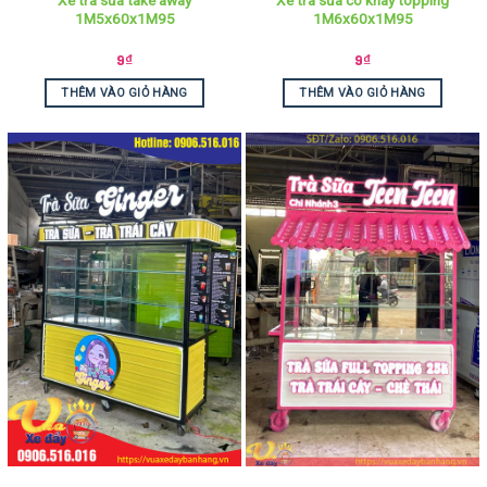
Xe trà sữa take away
Xe trà sữa có khay topping
1M5x60x1M95
1M6x60x1M95
9
₫
9
₫
THÊM VÀO GIỎ HÀNG
THÊM VÀO GIỎ HÀNG