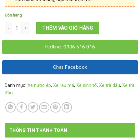
Còn hàng
Xe rau má mix 1M6x60x1M95 số lượng
THÊM VÀO GIỎ HÀNG
Hotline: 0906.516.016
Chat Facebook
Danh mục:
Xe nước ép
,
Xe rau má
,
Xe sinh tố
,
Xe trà dâu
,
Xe trà
đào
THÔNG TIN THANH TOÁN