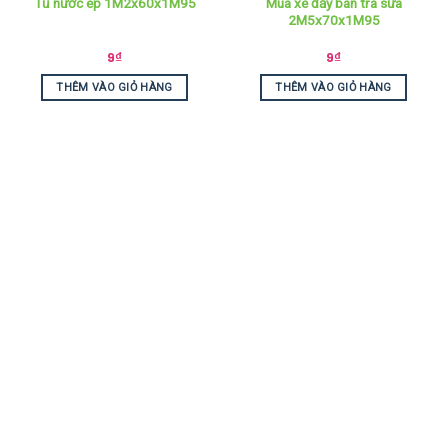
Mua xe đẩy bán trà sữa
Tủ nước ép 1M2x60x1M95
2M5x70x1M95
9
₫
9
₫
THÊM VÀO GIỎ HÀNG
THÊM VÀO GIỎ HÀNG