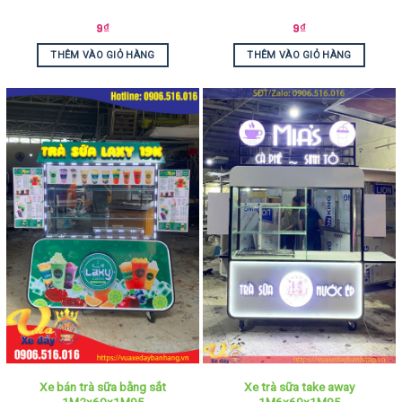
9
₫
9
₫
THÊM VÀO GIỎ HÀNG
THÊM VÀO GIỎ HÀNG
Xe bán trà sữa bằng sắt
Xe trà sữa take away
1M2x60x1M95
1M6x60x1M95