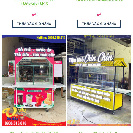
1M6x60x1M95
9
₫
9
₫
THÊM VÀO GIỎ HÀNG
THÊM VÀO GIỎ HÀNG