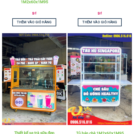
1M2x60x1M95
9
₫
9
₫
THÊM VÀO GIỎ HÀNG
THÊM VÀO GIỎ HÀNG
Thiết kế xe trà sữa đẹp
Tủ bán chè 1M2x60x1M95