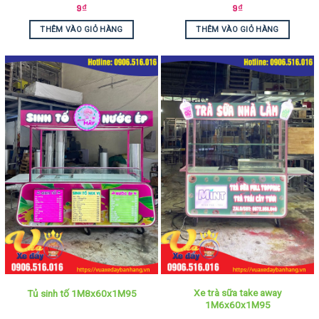
9
₫
9
₫
THÊM VÀO GIỎ HÀNG
THÊM VÀO GIỎ HÀNG
Xe trà sữa take away
Tủ sinh tố 1M8x60x1M95
1M6x60x1M95