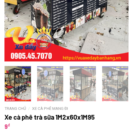
TRANG CHỦ
/
XE CÀ PHÊ MANG ĐI
Xe cà phê trà sữa 1M2x60x1M95
₫
9