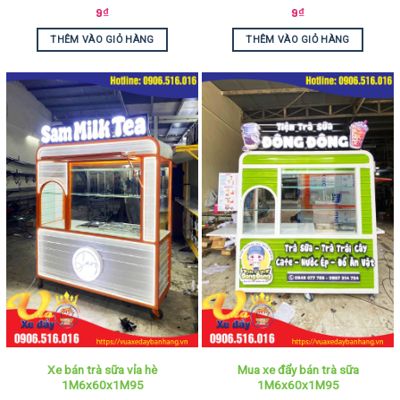
9
₫
9
₫
THÊM VÀO GIỎ HÀNG
THÊM VÀO GIỎ HÀNG
Xe bán trà sữa vỉa hè
Mua xe đẩy bán trà sữa
1M6x60x1M95
1M6x60x1M95