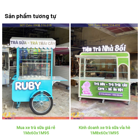
Sản phẩm tương tự
Mua xe trà sữa giá rẻ
Kinh doanh xe trà sữa vỉa hè
1Mx60x1M95
1M8x60x1M95