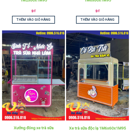
9
₫
9
₫
THÊM VÀO GIỎ HÀNG
THÊM VÀO GIỎ HÀNG
Xưởng đóng xe trà sữa
Xe trà sữa độc lạ 1M6x60x1M95