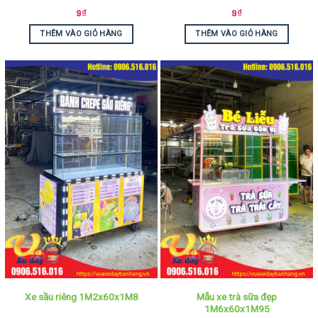
9
₫
9
₫
THÊM VÀO GIỎ HÀNG
THÊM VÀO GIỎ HÀNG
Mẫu xe trà sữa đẹp
Xe sầu riêng 1M2x60x1M8
1M6x60x1M95