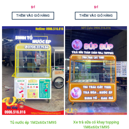
9
₫
9
₫
THÊM VÀO GIỎ HÀNG
THÊM VÀO GIỎ HÀNG
Xe trà sữa có khay topping
Tủ nước ép 1M2x60x1M95
1M6x60x1M95