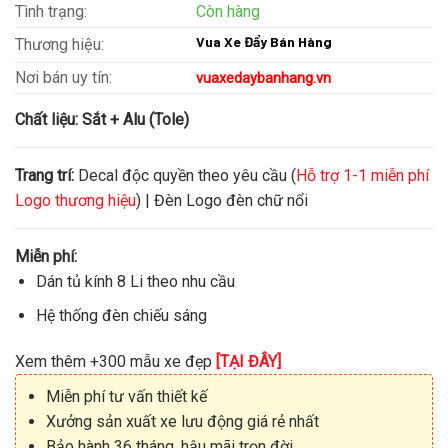
Tình trạng:
Còn hàng
Vua Xe Đẩy Bán Hàng
Thương hiệu:
Nơi bán uy tín:
vuaxedaybanhang.vn
Chất liệu:
Sắt + Alu (Tole)
Trang trí:
Decal độc quyền theo yêu cầu (
Hỗ trợ 1-1 miễn phí
Logo thương hiệu
) | Đèn Logo đèn chữ nổi
Miễn phí:
Dán tủ kính 8 Li theo nhu cầu
Hệ thống đèn chiếu sáng
Xem thêm +300 mẫu xe đẹp
[TẠI ĐÂY]
Miễn phí tư vấn thiết kế
Xưởng sản xuất xe lưu động giá rẻ nhất
Bảo hành 36 tháng, hậu mãi trọn đời