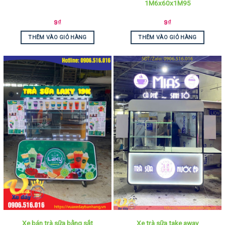
1M6x60x1M95
9
₫
9
₫
THÊM VÀO GIỎ HÀNG
THÊM VÀO GIỎ HÀNG
Xe bán trà sữa bằng sắt
Xe trà sữa take away