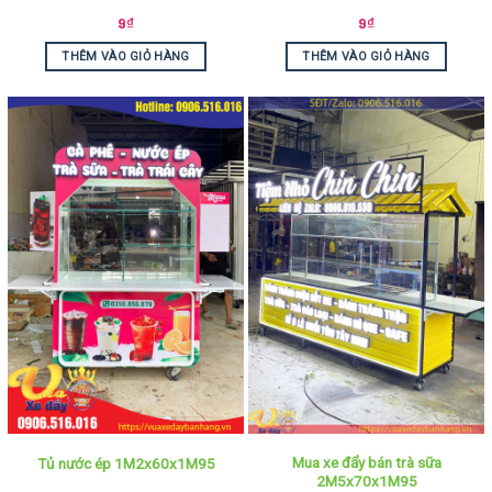
9
₫
9
₫
THÊM VÀO GIỎ HÀNG
THÊM VÀO GIỎ HÀNG
Mua xe đẩy bán trà sữa
Tủ nước ép 1M2x60x1M95
2M5x70x1M95