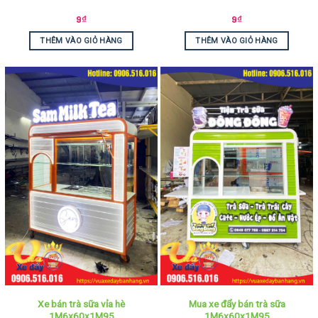
9
₫
9
₫
THÊM VÀO GIỎ HÀNG
THÊM VÀO GIỎ HÀNG
Xe bán trà sữa vỉa hè
Mua xe đẩy bán trà sữa
1M6x60x1M95
1M6x60x1M95