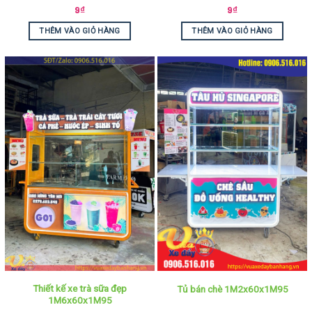
9
₫
9
₫
THÊM VÀO GIỎ HÀNG
THÊM VÀO GIỎ HÀNG
Thiết kế xe trà sữa đẹp
Tủ bán chè 1M2x60x1M95
1M6x60x1M95