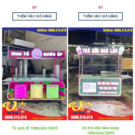
9
₫
9
₫
THÊM VÀO GIỎ HÀNG
THÊM VÀO GIỎ HÀNG
Xe trà sữa take away
Tủ sinh tố 1M8x60x1M95
1M6x60x1M95