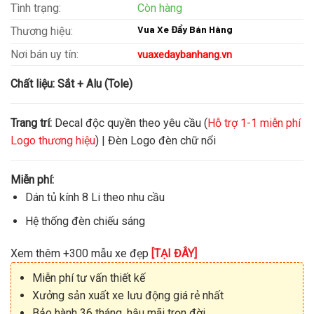
Tình trạng:
Còn hàng
Vua Xe Đẩy Bán Hàng
Thương hiệu:
Nơi bán uy tín:
vuaxedaybanhang.vn
Chất liệu:
Sắt + Alu (Tole)
Trang trí:
Decal độc quyền theo yêu cầu (
Hỗ trợ 1-1 miễn phí
Logo thương hiệu
) | Đèn Logo đèn chữ nổi
Miễn phí:
Dán tủ kính 8 Li theo nhu cầu
Hệ thống đèn chiếu sáng
Xem thêm +300 mẫu xe đẹp
[TẠI ĐÂY]
Miễn phí tư vấn thiết kế
Xưởng sản xuất xe lưu động giá rẻ nhất
Bảo hành 36 tháng, hậu mãi trọn đời