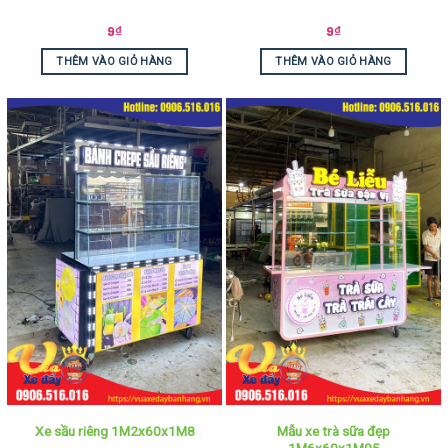
9
₫
9
₫
THÊM VÀO GIỎ HÀNG
THÊM VÀO GIỎ HÀNG
Mẫu xe trà sữa đẹp
Xe sầu riêng 1M2x60x1M8
1M6x60x1M95