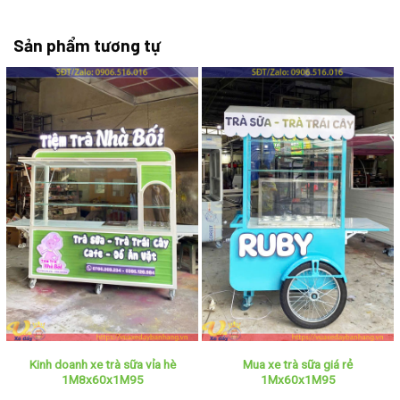
Sản phẩm tương tự
Kinh doanh xe trà sữa vỉa hè
Mua xe trà sữa giá rẻ
1M8x60x1M95
1Mx60x1M95