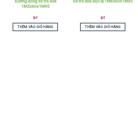
Xưởng đóng xe trà sữa
Xe trà sữa độc lạ 1M6x60x1M95
1M2x60x1M95
9
₫
9
₫
THÊM VÀO GIỎ HÀNG
THÊM VÀO GIỎ HÀNG