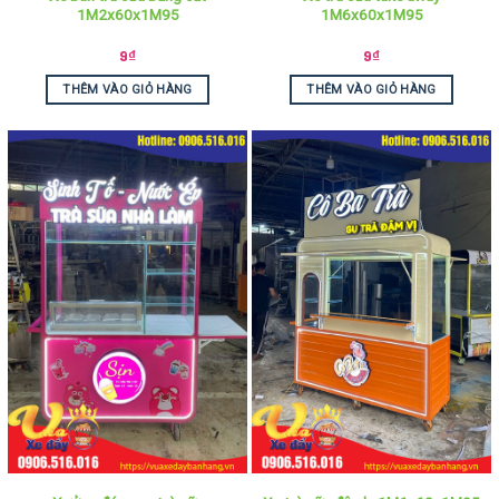
1M2x60x1M95
1M6x60x1M95
9
₫
9
₫
THÊM VÀO GIỎ HÀNG
THÊM VÀO GIỎ HÀNG