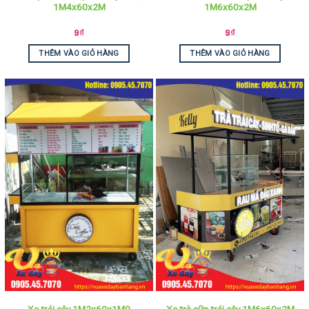
1M4x60x2M
1M6x60x2M
9
₫
9
₫
THÊM VÀO GIỎ HÀNG
THÊM VÀO GIỎ HÀNG
Xe trái cây 1M2x60x1M9
Xe trà sữa trái cây 1M6x60x2M