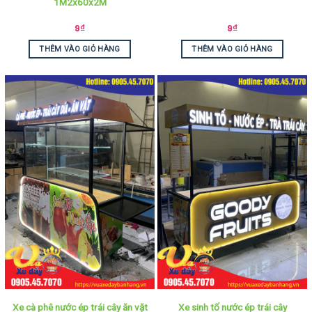
1M2x60x2M
9
₫
9
₫
THÊM VÀO GIỎ HÀNG
THÊM VÀO GIỎ HÀNG
Xe cà phê nước ép trái cây ăn vặt
Xe sinh tố nước ép trái cây