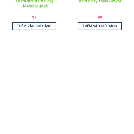
Xe trà sữa trà trái cây
Xe trái cây 1M4x60x2M
1M4x60x1M95
9
₫
9
₫
THÊM VÀO GIỎ HÀNG
THÊM VÀO GIỎ HÀNG