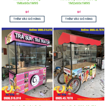
1M6x60x1M95
1M2x60x1M95
9
₫
9
₫
THÊM VÀO GIỎ HÀNG
THÊM VÀO GIỎ HÀNG