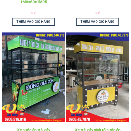
1M6x60x1M95
9
₫
9
₫
THÊM VÀO GIỎ HÀNG
THÊM VÀO GIỎ HÀNG
Xe nước ép trái cây
Xe trái cây sinh tố nước ép