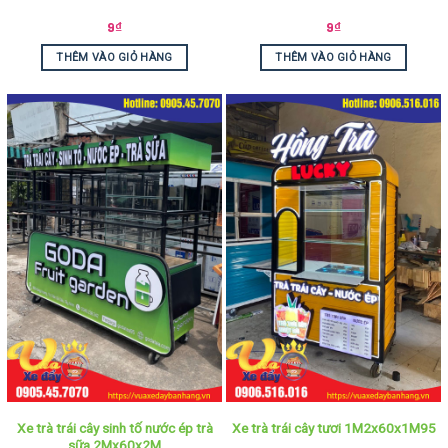
9
₫
9
₫
THÊM VÀO GIỎ HÀNG
THÊM VÀO GIỎ HÀNG
Xe trà trái cây sinh tố nước ép trà
Xe trà trái cây tươi 1M2x60x1M95
sữa 2Mx60x2M