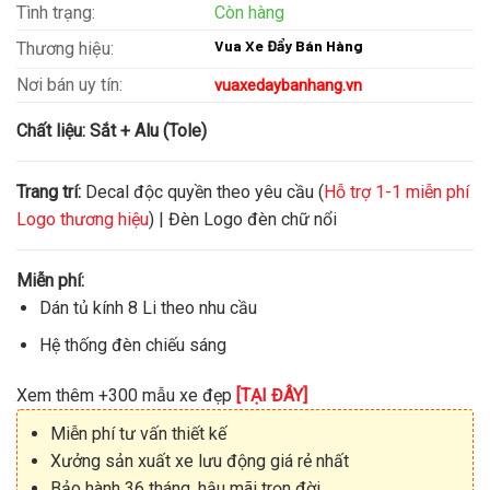
Tình trạng:
Còn hàng
Vua Xe Đẩy Bán Hàng
Thương hiệu:
Nơi bán uy tín:
vuaxedaybanhang.vn
Chất liệu:
Sắt + Alu (Tole)
Trang trí:
Decal độc quyền theo yêu cầu (
Hỗ trợ 1-1 miễn phí
Logo thương hiệu
) | Đèn Logo đèn chữ nổi
Miễn phí:
Dán tủ kính 8 Li theo nhu cầu
Hệ thống đèn chiếu sáng
Xem thêm +300 mẫu xe đẹp
[TẠI ĐÂY]
Miễn phí tư vấn thiết kế
Xưởng sản xuất xe lưu động giá rẻ nhất
Bảo hành 36 tháng, hậu mãi trọn đời