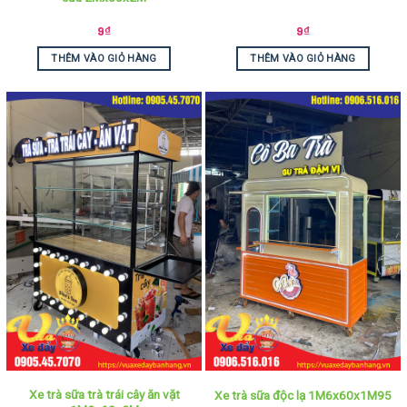
9
₫
9
₫
THÊM VÀO GIỎ HÀNG
THÊM VÀO GIỎ HÀNG
Xe trà sữa trà trái cây ăn vặt
Xe trà sữa độc lạ 1M6x60x1M95