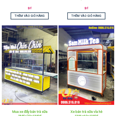
9
₫
9
₫
THÊM VÀO GIỎ HÀNG
THÊM VÀO GIỎ HÀNG
Mua xe đẩy bán trà sữa
Xe bán trà sữa vỉa hè
2M5x70x1M95
1M6x60x1M95