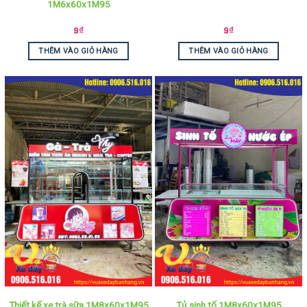
1M6x60x1M95
9
₫
9
₫
THÊM VÀO GIỎ HÀNG
THÊM VÀO GIỎ HÀNG
Thiết kế xe trà sữa 1M8x60x1M95
Tủ sinh tố 1M8x60x1M95