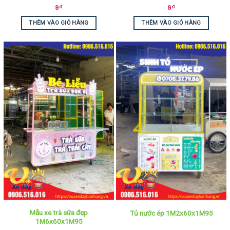
9
₫
9
₫
THÊM VÀO GIỎ HÀNG
THÊM VÀO GIỎ HÀNG
Mẫu xe trà sữa đẹp
Tủ nước ép 1M2x60x1M95
1M6x60x1M95