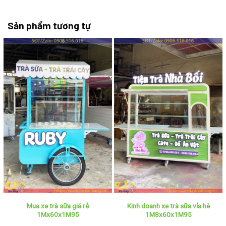
Sản phẩm tương tự
Mua xe trà sữa giá rẻ
Kinh doanh xe trà sữa vỉa hè
1Mx60x1M95
1M8x60x1M95