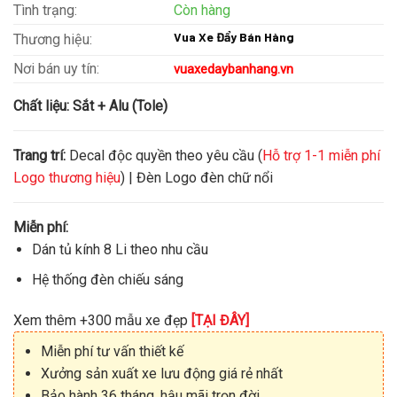
Tình trạng:
Còn hàng
Vua Xe Đẩy Bán Hàng
Thương hiệu:
Nơi bán uy tín:
vuaxedaybanhang.vn
Chất liệu:
Sắt + Alu (Tole)
Trang trí:
Decal độc quyền theo yêu cầu (
Hỗ trợ 1-1 miễn phí
Logo thương hiệu
) | Đèn Logo đèn chữ nổi
Miễn phí:
Dán tủ kính 8 Li theo nhu cầu
Hệ thống đèn chiếu sáng
Xem thêm +300 mẫu xe đẹp
[TẠI ĐÂY]
Miễn phí tư vấn thiết kế
Xưởng sản xuất xe lưu động giá rẻ nhất
Bảo hành 36 tháng, hậu mãi trọn đời