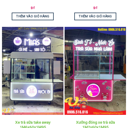
9
₫
9
₫
THÊM VÀO GIỎ HÀNG
THÊM VÀO GIỎ HÀNG
Xe trà sữa take away
Xưởng đóng xe trà sữa
1M6x60x1M95
1M2x60x1M95