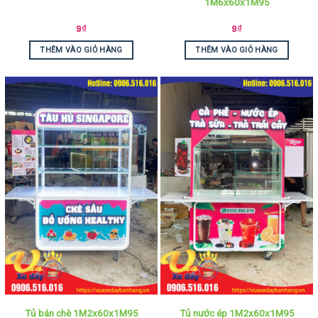
1M6x60x1M95
9
₫
9
₫
THÊM VÀO GIỎ HÀNG
THÊM VÀO GIỎ HÀNG
Tủ bán chè 1M2x60x1M95
Tủ nước ép 1M2x60x1M95