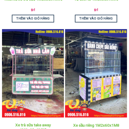
9
₫
9
₫
THÊM VÀO GIỎ HÀNG
THÊM VÀO GIỎ HÀNG
Xe trà sữa take away
Xe sầu riêng 1M2x60x1M8