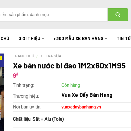
 CHỦ
GIỚI THIỆU
+300 MẪU XE BÁN HÀNG
TIN T
TRANG CHỦ
/
XE TRÀ SỮA
Xe bán nước bí đao 1M2x60x1M95
₫
9
Tình trạng:
Còn hàng
Vua Xe Đẩy Bán Hàng
Thương hiệu:
Nơi bán uy tín:
vuaxedaybanhang.vn
Chất liệu:
Sắt + Alu (Tole)