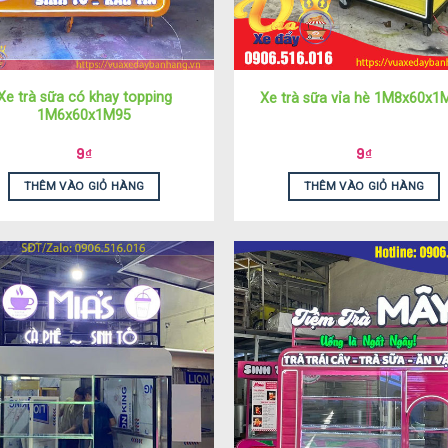
Xe trà sữa có khay topping
Xe trà sữa vỉa hè 1M8x60x1
1M6x60x1M95
9
₫
9
₫
THÊM VÀO GIỎ HÀNG
THÊM VÀO GIỎ HÀNG