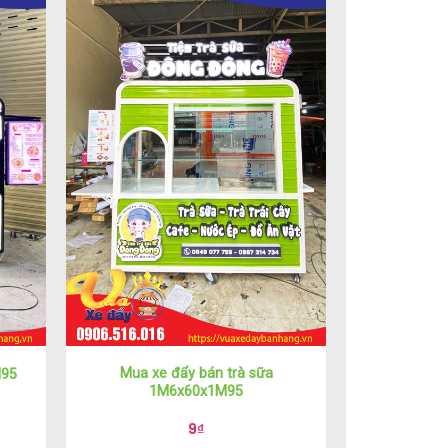
Mua xe đẩy bán trà sữa
M95
1M6x60x1M95
9
₫