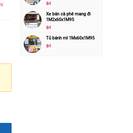
9
₫
hí
Xe bán cà phê mang đi
1M2x60x1M95
9
₫
Tủ bánh mì 1Mx60x1M95
9
₫