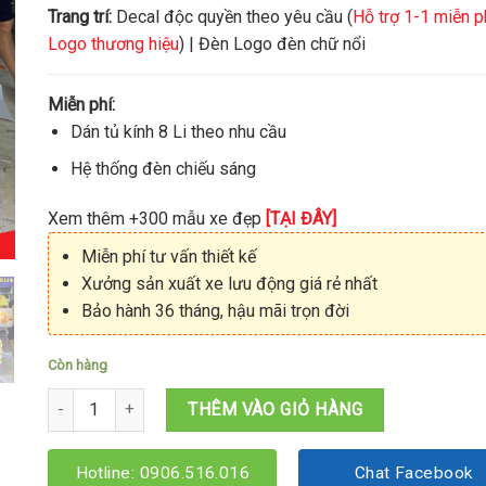
Trang trí:
Decal độc quyền theo yêu cầu (
Hỗ trợ 1-1 miễn p
Logo thương hiệu
) | Đèn Logo đèn chữ nổi
Miễn phí:
Dán tủ kính 8 Li theo nhu cầu
Hệ thống đèn chiếu sáng
Xem thêm +300 mẫu xe đẹp
[TẠI ĐÂY]
Miễn phí tư vấn thiết kế
Xưởng sản xuất xe lưu động giá rẻ nhất
Bảo hành 36 tháng, hậu mãi trọn đời
Còn hàng
Xe bán nước bí đao 1M2x60x1M95 số lượng
THÊM VÀO GIỎ HÀNG
Hotline: 0906.516.016
Chat Facebook