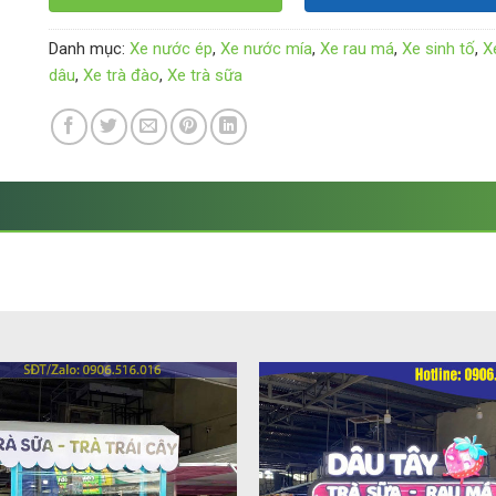
Danh mục:
Xe nước ép
,
Xe nước mía
,
Xe rau má
,
Xe sinh tố
,
X
dâu
,
Xe trà đào
,
Xe trà sữa