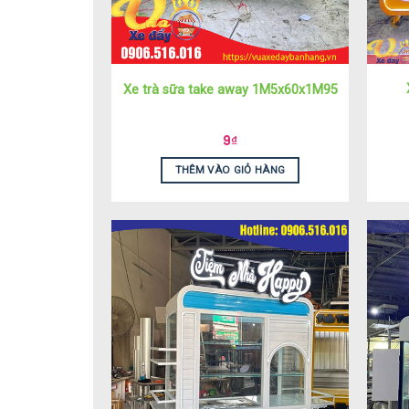
Xe trà sữa take away 1M5x60x1M95
9
₫
THÊM VÀO GIỎ HÀNG