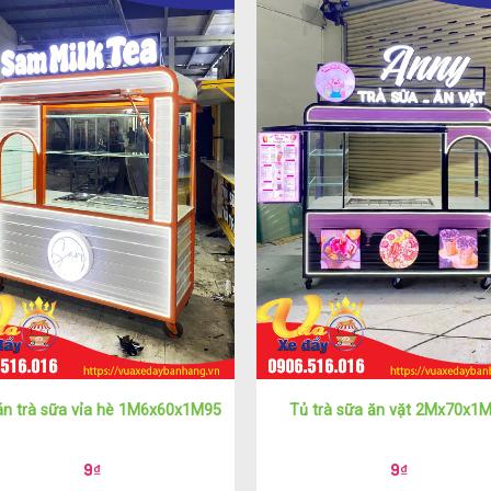
án trà sữa vỉa hè 1M6x60x1M95
Tủ trà sữa ăn vặt 2Mx70x1
9
₫
9
₫