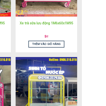
M95
Xe trà sữa lưu động 1M6x60x1M95
9
₫
THÊM VÀO GIỎ HÀNG