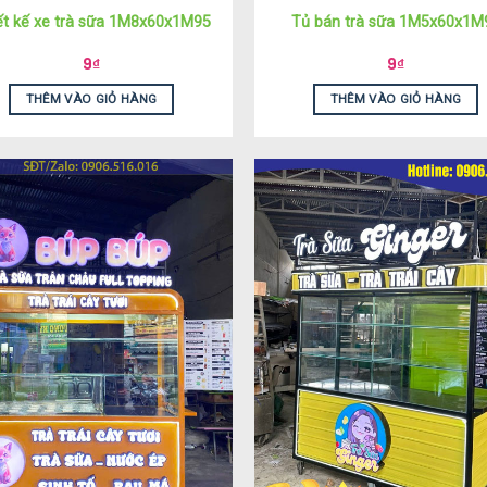
ết kế xe trà sữa 1M8x60x1M95
Tủ bán trà sữa 1M5x60x1M
9
₫
9
₫
THÊM VÀO GIỎ HÀNG
THÊM VÀO GIỎ HÀNG