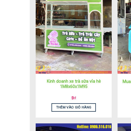
Kinh doanh xe trà sữa vỉa hè
Mua 
1M8x60x1M95
9
₫
THÊM VÀO GIỎ HÀNG