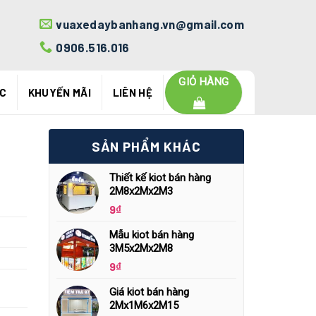
vuaxedaybanhang.vn@gmail.com
0906.516.016
GIỎ HÀNG
ỨC
KHUYẾN MÃI
LIÊN HỆ
SẢN PHẨM KHÁC
Thiết kế kiot bán hàng
2M8x2Mx2M3
9
₫
Mẫu kiot bán hàng
3M5x2Mx2M8
9
₫
Giá kiot bán hàng
2Mx1M6x2M15