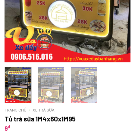
TRANG CHỦ
/
XE TRÀ SỮA
Tủ trà sữa 1M4x60x1M95
₫
9