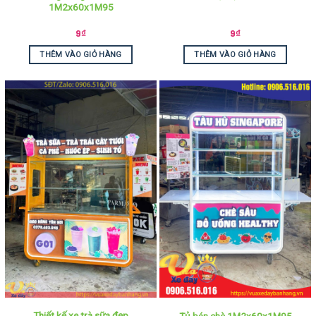
1M2x60x1M95
9
₫
9
₫
THÊM VÀO GIỎ HÀNG
THÊM VÀO GIỎ HÀNG
Thiết kế xe trà sữa đẹp
Tủ bán chè 1M2x60x1M95