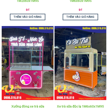
1M2x60x1M95
1M6x60x1M95
9
₫
9
₫
THÊM VÀO GIỎ HÀNG
THÊM VÀO GIỎ HÀNG
Xưởng đóng xe trà sữa
Xe trà sữa độc lạ 1M6x60x1M95