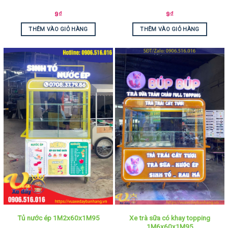
9
₫
9
₫
THÊM VÀO GIỎ HÀNG
THÊM VÀO GIỎ HÀNG
Xe trà sữa có khay topping
Tủ nước ép 1M2x60x1M95
1M6x60x1M95