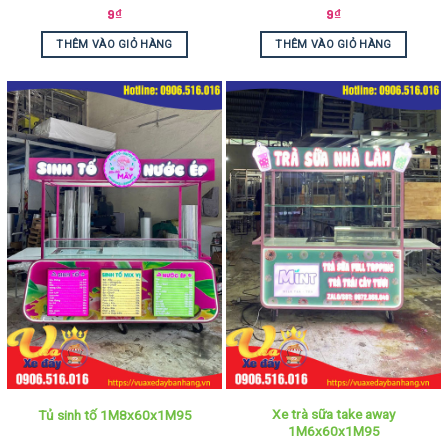
9
₫
9
₫
THÊM VÀO GIỎ HÀNG
THÊM VÀO GIỎ HÀNG
Xe trà sữa take away
Tủ sinh tố 1M8x60x1M95
1M6x60x1M95