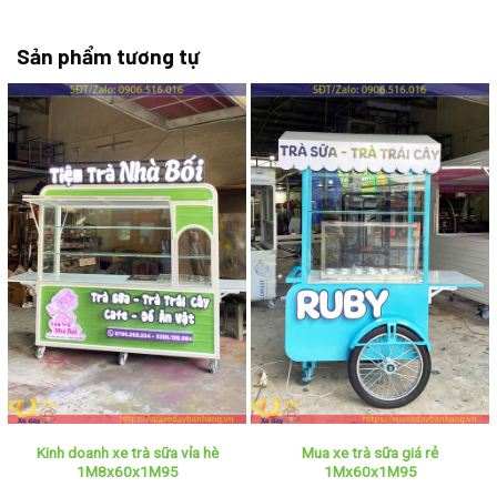
Sản phẩm tương tự
Kinh doanh xe trà sữa vỉa hè
Mua xe trà sữa giá rẻ
1M8x60x1M95
1Mx60x1M95