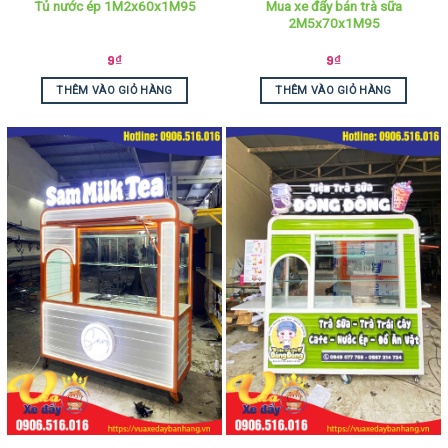
Mua xe đẩy bán trà sữa
Tủ nước ép 1M2x60x1M95
2M5x70x1M95
9
₫
9
₫
THÊM VÀO GIỎ HÀNG
THÊM VÀO GIỎ HÀNG