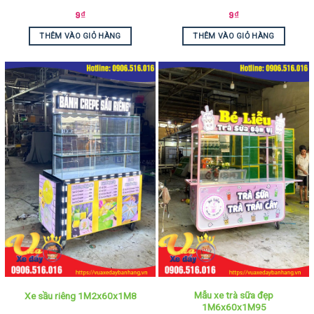
9
₫
9
₫
THÊM VÀO GIỎ HÀNG
THÊM VÀO GIỎ HÀNG
Mẫu xe trà sữa đẹp
Xe sầu riêng 1M2x60x1M8
1M6x60x1M95