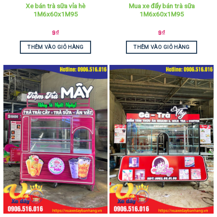
Xe bán trà sữa vỉa hè
Mua xe đẩy bán trà sữa
1M6x60x1M95
1M6x60x1M95
9
₫
9
₫
THÊM VÀO GIỎ HÀNG
THÊM VÀO GIỎ HÀNG