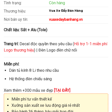
Tình trạng:
Còn hàng
Vua Xe Đẩy Bán Hàng
Thương hiệu:
Nơi bán uy tín:
vuaxedaybanhang.vn
Chất liệu:
Sắt + Alu (Tole)
Trang trí:
Decal độc quyền theo yêu cầu (
Hỗ trợ 1-1 miễn phí
Logo thương hiệu
) | Đèn Logo đèn chữ nổi
Miễn phí:
Dán tủ kính 8 Li theo nhu cầu
Hệ thống đèn chiếu sáng
Xem thêm +300 mẫu xe đẹp
[TẠI ĐÂY]
Miễn phí tư vấn thiết kế
Xưởng sản xuất xe lưu động giá rẻ nhất
Bảo hành 36 tháng, hậu mãi trọn đời