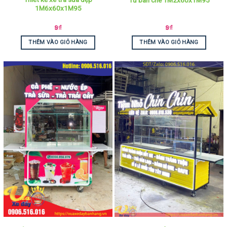
1M6x60x1M95
9
₫
9
₫
THÊM VÀO GIỎ HÀNG
THÊM VÀO GIỎ HÀNG