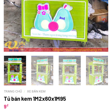
TRANG CHỦ
/
XE BÁN KEM
Tủ bán kem 1M2x60x1M95
₫
9