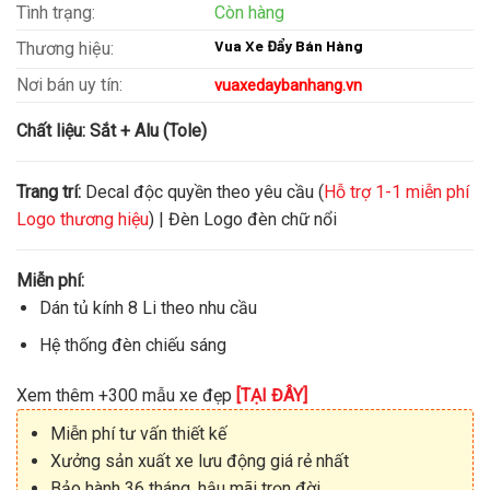
Tình trạng:
Còn hàng
Vua Xe Đẩy Bán Hàng
Thương hiệu:
Nơi bán uy tín:
vuaxedaybanhang.vn
Chất liệu:
Sắt + Alu (Tole)
Trang trí:
Decal độc quyền theo yêu cầu (
Hỗ trợ 1-1 miễn phí
Logo thương hiệu
) | Đèn Logo đèn chữ nổi
Miễn phí:
Dán tủ kính 8 Li theo nhu cầu
Hệ thống đèn chiếu sáng
Xem thêm +300 mẫu xe đẹp
[TẠI ĐÂY]
Miễn phí tư vấn thiết kế
Xưởng sản xuất xe lưu động giá rẻ nhất
Bảo hành 36 tháng, hậu mãi trọn đời