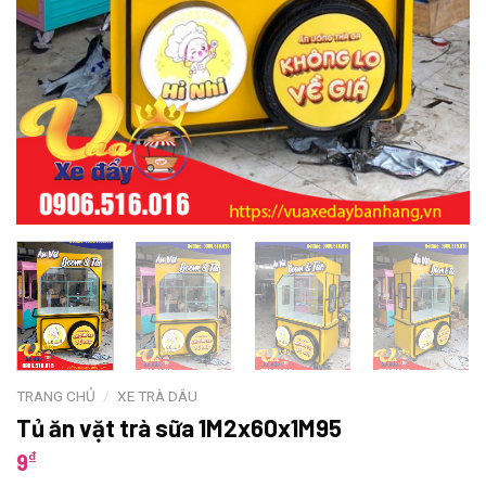
TRANG CHỦ
/
XE TRÀ DÂU
Tủ ăn vặt trà sữa 1M2x60x1M95
₫
9