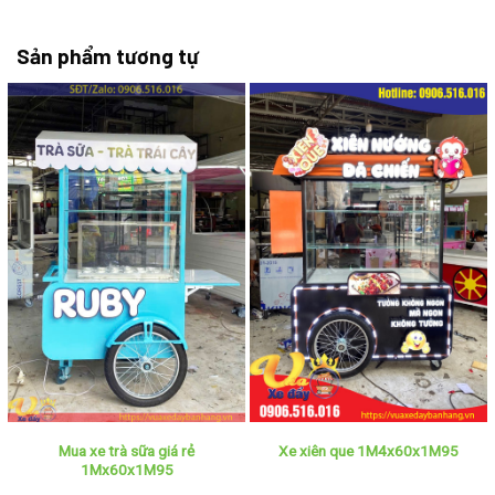
Sản phẩm tương tự
Mua xe trà sữa giá rẻ
Xe xiên que 1M4x60x1M95
1Mx60x1M95