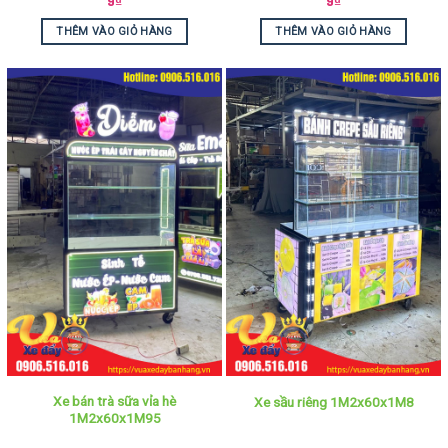
9
₫
9
₫
THÊM VÀO GIỎ HÀNG
THÊM VÀO GIỎ HÀNG
Xe bán trà sữa vỉa hè
Xe sầu riêng 1M2x60x1M8
1M2x60x1M95