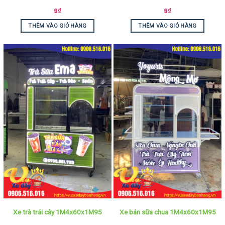
9
₫
9
₫
THÊM VÀO GIỎ HÀNG
THÊM VÀO GIỎ HÀNG
Xe trà trái cây 1M4x60x1M95
Xe bán sữa chua 1M4x60x1M95