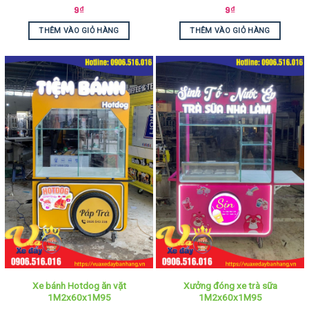
9
₫
9
₫
THÊM VÀO GIỎ HÀNG
THÊM VÀO GIỎ HÀNG
Xe bánh Hotdog ăn vặt
Xưởng đóng xe trà sữa
1M2x60x1M95
1M2x60x1M95