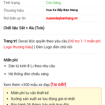
Tình trạng:
Còn hàng
Vua Xe Đẩy Bán Hàng
Thương hiệu:
Nơi bán uy tín:
vuaxedaybanhang.vn
Chất liệu:
Sắt + Alu (Tole)
Trang trí:
Decal độc quyền theo yêu cầu (
Hỗ trợ 1-1 miễn phí
Logo thương hiệu
) | Đèn Logo đèn chữ nổi
Miễn phí:
Dán tủ kính 8 Li theo nhu cầu
Hệ thống đèn chiếu sáng
Xem thêm +300 mẫu xe đẹp
[TẠI ĐÂY]
Miễn phí tư vấn thiết kế
Xưởng sản xuất xe lưu động giá rẻ nhất
Bảo hành 36 tháng, hậu mãi trọn đời