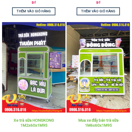
9
₫
9
₫
THÊM VÀO GIỎ HÀNG
THÊM VÀO GIỎ HÀNG
Xe trà sữa HONGKONG
Mua xe đẩy bán trà sữa
1M2x60x1M95
1M6x60x1M95