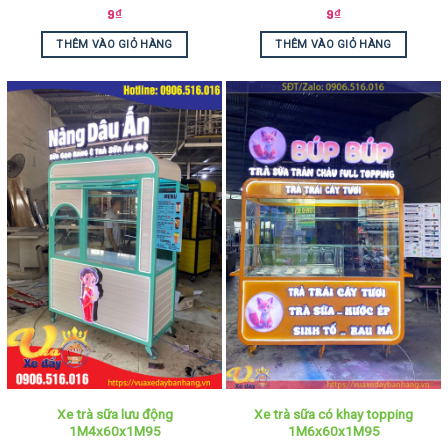
9
₫
9
₫
THÊM VÀO GIỎ HÀNG
THÊM VÀO GIỎ HÀNG
Xe trà sữa lưu động
Xe trà sữa có khay topping
1M4x60x1M95
1M6x60x1M95