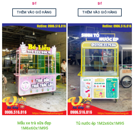
9
₫
9
₫
THÊM VÀO GIỎ HÀNG
THÊM VÀO GIỎ HÀNG
Mẫu xe trà sữa đẹp
Tủ nước ép 1M2x60x1M95
1M6x60x1M95