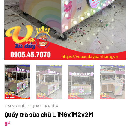
TRANG CHỦ
/
QUẦY TRÀ SỮA
Quầy trà sữa chữ L 1M6x1M2x2M
₫
9