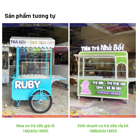
Sản phẩm tương tự
Mua xe trà sữa giá rẻ
Kinh doanh xe trà sữa vỉa hè
1Mx60x1M95
1M8x60x1M95