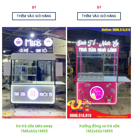
9
₫
9
₫
THÊM VÀO GIỎ HÀNG
THÊM VÀO GIỎ HÀNG
Xe trà sữa take away
Xưởng đóng xe trà sữa
1M6x60x1M95
1M2x60x1M95