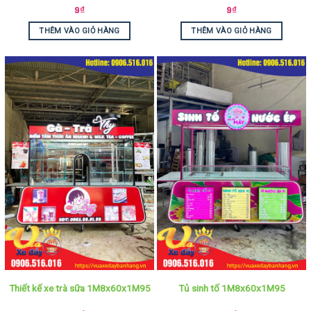
9
₫
9
₫
THÊM VÀO GIỎ HÀNG
THÊM VÀO GIỎ HÀNG
Thiết kế xe trà sữa 1M8x60x1M95
Tủ sinh tố 1M8x60x1M95