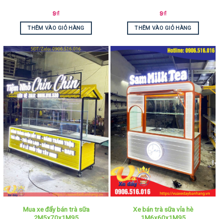
9
₫
9
₫
THÊM VÀO GIỎ HÀNG
THÊM VÀO GIỎ HÀNG
Mua xe đẩy bán trà sữa
Xe bán trà sữa vỉa hè
2M5x70x1M95
1M6x60x1M95