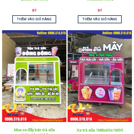
9
₫
9
₫
THÊM VÀO GIỎ HÀNG
THÊM VÀO GIỎ HÀNG
Mua xe đẩy bán trà sữa
Xe trà sữa 1M8x60x1M95