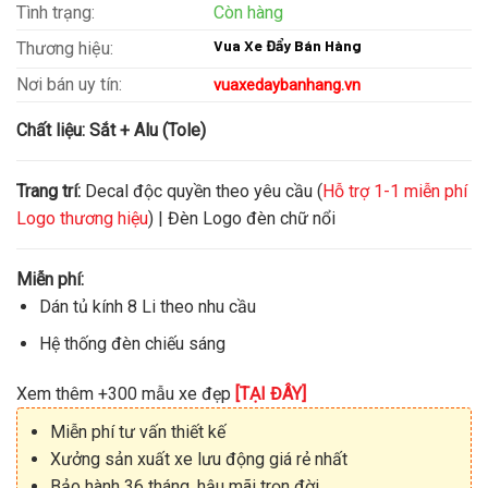
Tình trạng:
Còn hàng
Vua Xe Đẩy Bán Hàng
Thương hiệu:
Nơi bán uy tín:
vuaxedaybanhang.vn
Chất liệu:
Sắt + Alu (Tole)
Trang trí:
Decal độc quyền theo yêu cầu (
Hỗ trợ 1-1 miễn phí
Logo thương hiệu
) | Đèn Logo đèn chữ nổi
Miễn phí:
Dán tủ kính 8 Li theo nhu cầu
Hệ thống đèn chiếu sáng
Xem thêm +300 mẫu xe đẹp
[TẠI ĐÂY]
Miễn phí tư vấn thiết kế
Xưởng sản xuất xe lưu động giá rẻ nhất
Bảo hành 36 tháng, hậu mãi trọn đời