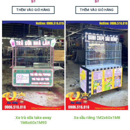
9
₫
9
₫
THÊM VÀO GIỎ HÀNG
THÊM VÀO GIỎ HÀNG
Xe trà sữa take away
Xe sầu riêng 1M2x60x1M8
1M6x60x1M95