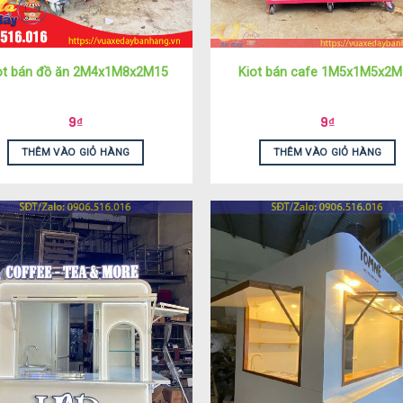
ot bán đồ ăn 2M4x1M8x2M15
Kiot bán cafe 1M5x1M5x2M
9
₫
9
₫
THÊM VÀO GIỎ HÀNG
THÊM VÀO GIỎ HÀNG