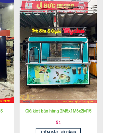
15
Giá kiot bán hàng 2M5x1M6x2M15
9
₫
THÊM VÀO GIỎ HÀNG