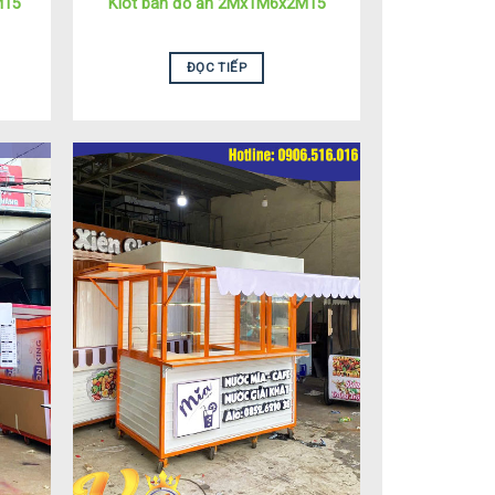
M15
Kiot bán đồ ăn 2Mx1M6x2M15
ĐỌC TIẾP