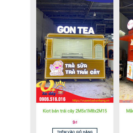
Kiot bán trái cây 2M5x1M8x2M15
Mẫu
9
₫
THÊM VÀO GIỎ HÀNG