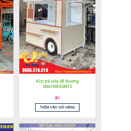
Kiot trà sữa dễ thương
2Mx1M6X2M15
9
₫
THÊM VÀO GIỎ HÀNG