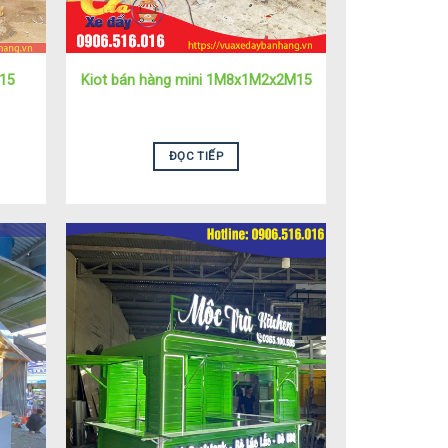
15
Kiot bán hàng mini 1M8x1M2x2M15
ĐỌC TIẾP