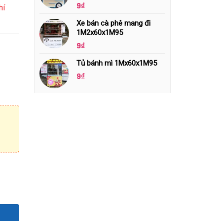
9
₫
hí
Xe bán cà phê mang đi
1M2x60x1M95
9
₫
Tủ bánh mì 1Mx60x1M95
9
₫