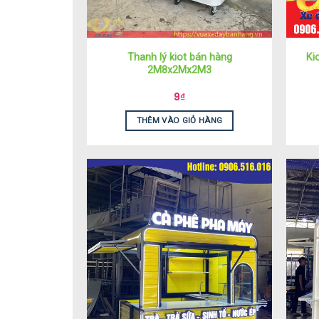
Thanh lý kiot bán hàng
Ki
2M8x2Mx2M3
9
₫
THÊM VÀO GIỎ HÀNG