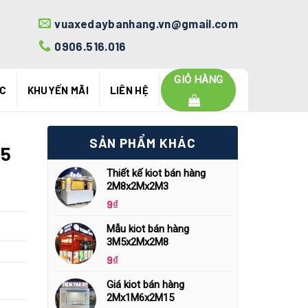
vuaxedaybanhang.vn@gmail.com
0906.516.016
GIỎ HÀNG
ỨC
KHUYẾN MÃI
LIÊN HỆ
SẢN PHẨM KHÁC
15
Thiết kế kiot bán hàng
2M8x2Mx2M3
9
₫
Mẫu kiot bán hàng
3M5x2Mx2M8
9
₫
Giá kiot bán hàng
2Mx1M6x2M15