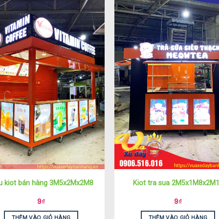
 kiot bán hàng 3M5x2Mx2M8
Kiot tra sua 2M5x1M8x2M
9
₫
9
₫
THÊM VÀO GIỎ HÀNG
THÊM VÀO GIỎ HÀNG