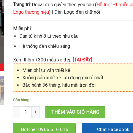
Trang trí:
Decal độc quyền theo yêu cầu (
Hỗ trợ 1-1 miễn p
Logo thương hiệu
) | Đèn Logo đèn chữ nổi
Miễn phí:
Dán tủ kính 8 Li theo nhu cầu
Hệ thống đèn chiếu sáng
Xem thêm +300 mẫu xe đẹp
[TẠI ĐÂY]
Miễn phí tư vấn thiết kế
Xưởng sản xuất xe lưu động giá rẻ nhất
Bảo hành 36 tháng, hậu mãi trọn đời
Còn hàng
Mẫu kiot trà sữa đẹp 1M6x1M6x2M15 số lượng
THÊM VÀO GIỎ HÀNG
Hotline: 0906.516.016
Chat Facebook