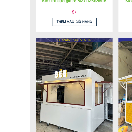
Kiot trà sữa giá rẻ 3Mx1M6x2M15
Ki
9
₫
THÊM VÀO GIỎ HÀNG