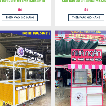
ot bán bánh mì 3Mx1M6x2M15
Kiot bán đồ ăn 2M5x1M8x2
9
₫
9
₫
THÊM VÀO GIỎ HÀNG
THÊM VÀO GIỎ HÀNG