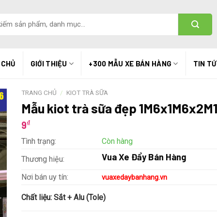
 CHỦ
GIỚI THIỆU
+300 MẪU XE BÁN HÀNG
TIN T
TRANG CHỦ
/
KIOT TRÀ SỮA
Mẫu kiot trà sữa đẹp 1M6x1M6x2M
₫
9
Tình trạng:
Còn hàng
Vua Xe Đẩy Bán Hàng
Thương hiệu:
Nơi bán uy tín:
vuaxedaybanhang.vn
Chất liệu:
Sắt + Alu (Tole)