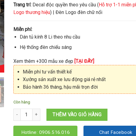
Trang trí:
Decal độc quyền theo yêu cầu (
Hỗ trợ 1-1 miễn p
Logo thương hiệu
) | Đèn Logo đèn chữ nổi
Miễn phí:
Dán tủ kính 8 Li theo nhu cầu
Hệ thống đèn chiếu sáng
Xem thêm +300 mẫu xe đẹp
[TẠI ĐÂY]
Miễn phí tư vấn thiết kế
Xưởng sản xuất xe lưu động giá rẻ nhất
Bảo hành 36 tháng, hậu mãi trọn đời
Còn hàng
Kiot trà sữa mini 1M6x1M4x2M15 số lượng
THÊM VÀO GIỎ HÀNG
Hotline: 0906.516.016
Chat Facebook