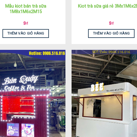
Mẫu kiot bán trà sữa
Kiot trà sữa giá rẻ 3Mx1M6x
1M8x1M6x2M15
9
₫
9
₫
THÊM VÀO GIỎ HÀNG
THÊM VÀO GIỎ HÀNG