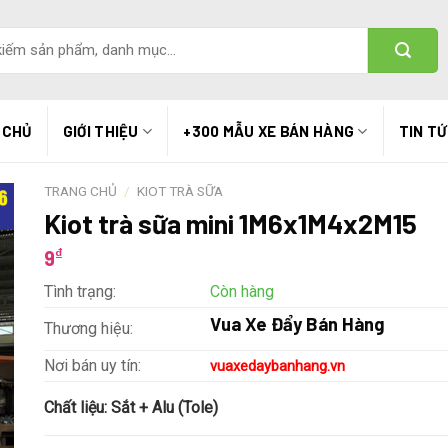
 CHỦ
GIỚI THIỆU
+300 MẪU XE BÁN HÀNG
TIN T
TRANG CHỦ
/
KIOT TRÀ SỮA
Kiot trà sữa mini 1M6x1M4x2M15
₫
9
Tình trạng:
Còn hàng
Vua Xe Đẩy Bán Hàng
Thương hiệu:
Nơi bán uy tín:
vuaxedaybanhang.vn
Chất liệu:
Sắt + Alu (Tole)