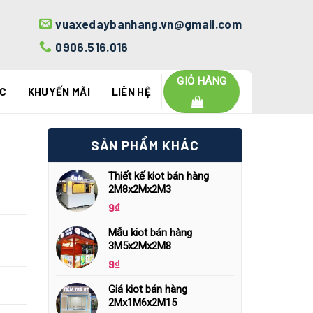
vuaxedaybanhang.vn@gmail.com
0906.516.016
GIỎ HÀNG
ỨC
KHUYẾN MÃI
LIÊN HỆ
SẢN PHẨM KHÁC
Thiết kế kiot bán hàng
2M8x2Mx2M3
9
₫
Mẫu kiot bán hàng
3M5x2Mx2M8
9
₫
Giá kiot bán hàng
2Mx1M6x2M15