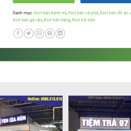
Danh mục:
Kiot bán bánh mì
,
Kiot bán cà phê
,
Kiot bán đồ ăn 
Kiot bán gà rán
,
Kiot bán hàng
,
Kiot trà sữa