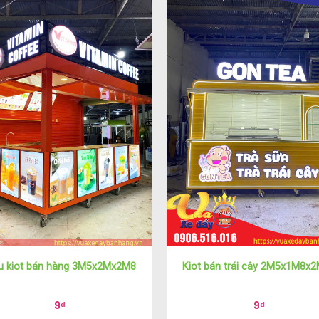
 kiot bán hàng 3M5x2Mx2M8
Kiot bán trái cây 2M5x1M8x
9
₫
9
₫