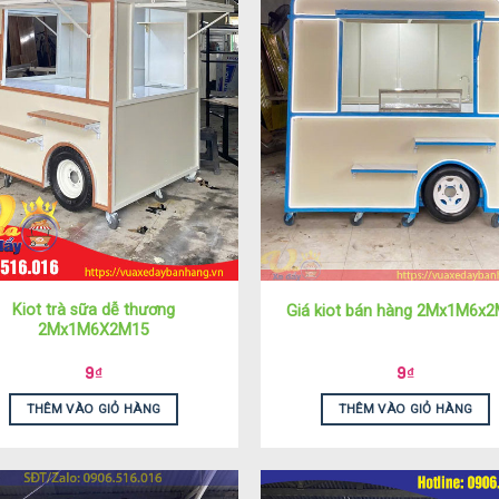
Kiot trà sữa dễ thương
Giá kiot bán hàng 2Mx1M6x
2Mx1M6X2M15
9
₫
9
₫
THÊM VÀO GIỎ HÀNG
THÊM VÀO GIỎ HÀNG