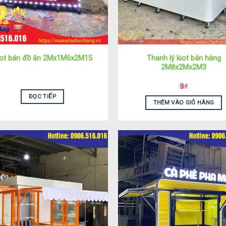
Thanh lý kiot bán hàng
iot bán đồ ăn 2Mx1M6x2M15
2M8x2Mx2M3
9
₫
ĐỌC TIẾP
THÊM VÀO GIỎ HÀNG