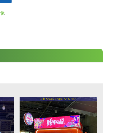
vặt
,