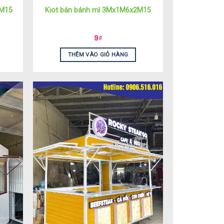
2M15
Kiot bán bánh mì 3Mx1M6x2M15
9
₫
THÊM VÀO GIỎ HÀNG