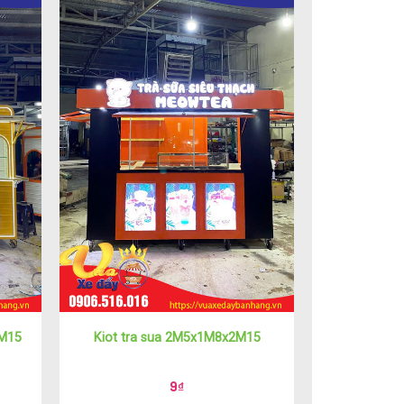
2M15
Kiot tra sua 2M5x1M8x2M15
9
₫