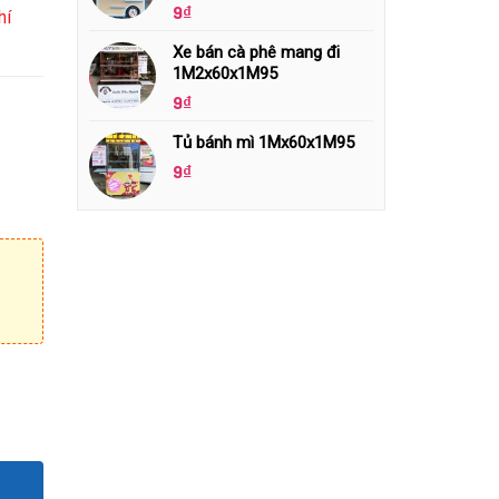
9
₫
hí
Xe bán cà phê mang đi
1M2x60x1M95
9
₫
Tủ bánh mì 1Mx60x1M95
9
₫