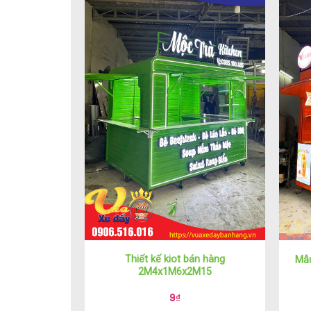
Thiết kế kiot bán hàng
Mẫu
2M4x1M6x2M15
9
₫