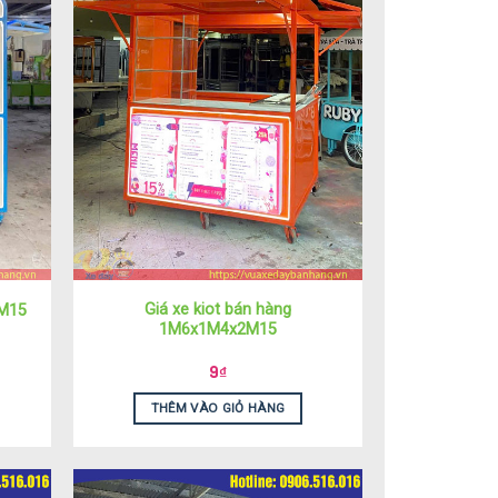
Giá xe kiot bán hàng
2M15
1M6x1M4x2M15
9
₫
THÊM VÀO GIỎ HÀNG