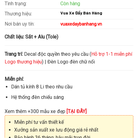
Tình trạng:
Còn hàng
Vua Xe Đẩy Bán Hàng
Thương hiệu:
Nơi bán uy tín:
vuaxedaybanhang.vn
Chất liệu:
Sắt + Alu (Tole)
Trang trí:
Decal độc quyền theo yêu cầu (
Hỗ trợ 1-1 miễn phí
Logo thương hiệu
) | Đèn Logo đèn chữ nổi
Miễn phí:
Dán tủ kính 8 Li theo nhu cầu
Hệ thống đèn chiếu sáng
Xem thêm +300 mẫu xe đẹp
[TẠI ĐÂY]
Miễn phí tư vấn thiết kế
Xưởng sản xuất xe lưu động giá rẻ nhất
Bảo hành 36 tháng, hậu mãi trọn đời