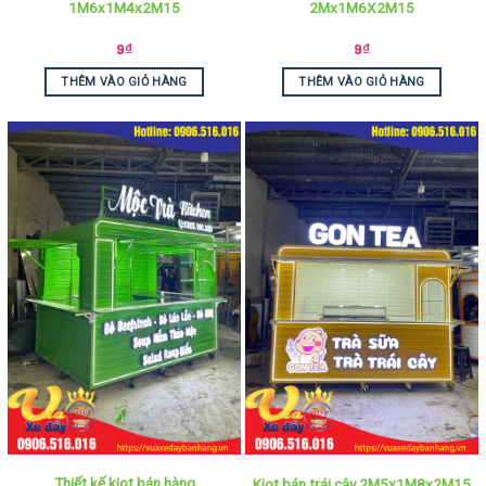
1M6x1M4x2M15
2Mx1M6X2M15
9
₫
9
₫
THÊM VÀO GIỎ HÀNG
THÊM VÀO GIỎ HÀNG
Thiết kế kiot bán hàng
Kiot bán trái cây 2M5x1M8x2M15