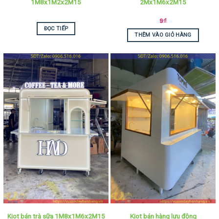
1M8x1M2x2M15
2Mx1M6x2M15
9
₫
ĐỌC TIẾP
THÊM VÀO GIỎ HÀNG
Kiot bán hàng lưu động
Kiot bán trà sữa 1M8x1M6x2M15