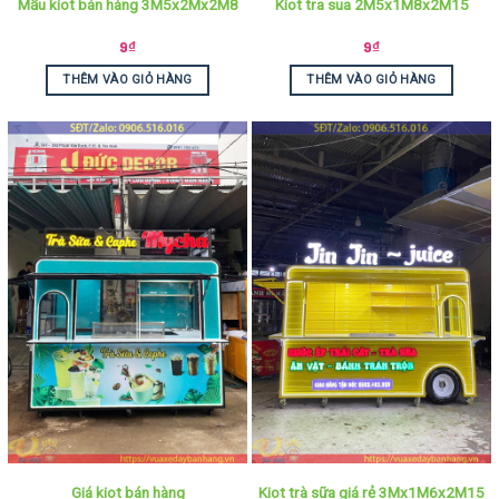
Mẫu kiot bán hàng 3M5x2Mx2M8
Kiot tra sua 2M5x1M8x2M15
9
₫
9
₫
THÊM VÀO GIỎ HÀNG
THÊM VÀO GIỎ HÀNG
Giá kiot bán hàng
Kiot trà sữa giá rẻ 3Mx1M6x2M15