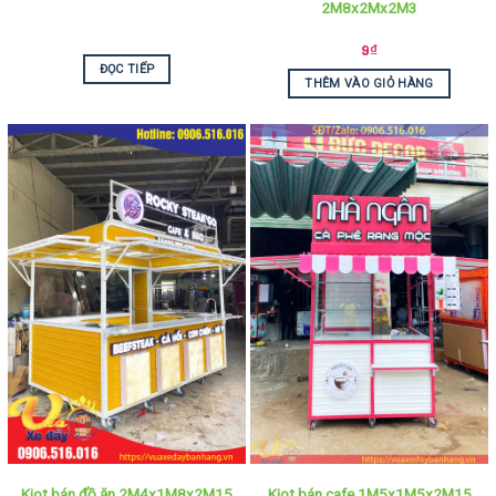
2M8x2Mx2M3
9
₫
ĐỌC TIẾP
THÊM VÀO GIỎ HÀNG
Kiot bán đồ ăn 2M4x1M8x2M15
Kiot bán cafe 1M5x1M5x2M15