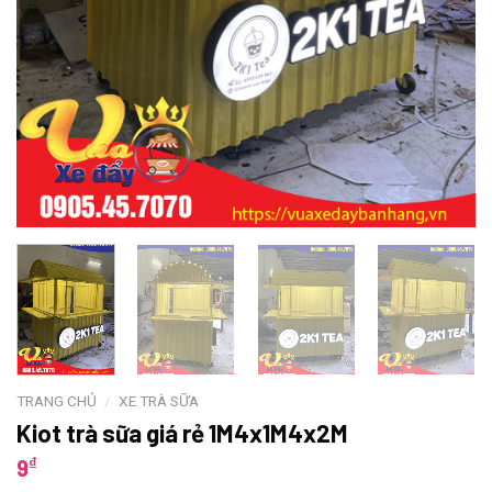
TRANG CHỦ
/
XE TRÀ SỮA
Kiot trà sữa giá rẻ 1M4x1M4x2M
₫
9