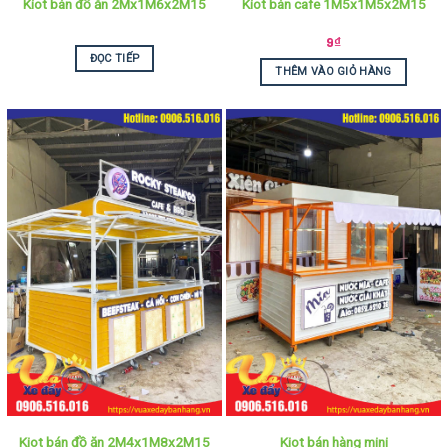
Kiot bán đồ ăn 2Mx1M6x2M15
Kiot bán cafe 1M5x1M5x2M15
9
₫
ĐỌC TIẾP
THÊM VÀO GIỎ HÀNG
Kiot bán hàng mini
Kiot bán đồ ăn 2M4x1M8x2M15