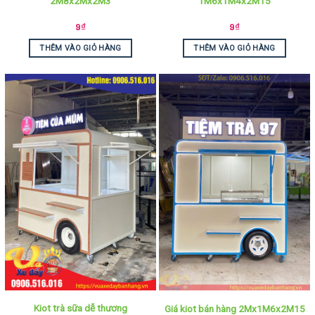
2M8x2Mx2M3
1M6x1M4x2M15
9
₫
9
₫
THÊM VÀO GIỎ HÀNG
THÊM VÀO GIỎ HÀNG
Kiot trà sữa dễ thương
Giá kiot bán hàng 2Mx1M6x2M15