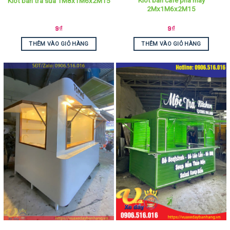
Kiot bán cafe pha máy
Kiot bán trà sữa 1M8x1M6x2M15
2Mx1M6x2M15
9
₫
9
₫
THÊM VÀO GIỎ HÀNG
THÊM VÀO GIỎ HÀNG