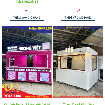
2Mx1M6X2M15
9
₫
9
₫
THÊM VÀO GIỎ HÀNG
THÊM VÀO GIỎ HÀNG
Thanh lý kiot bán hàng
Kiot bán bánh mì 3Mx1M6x2M15