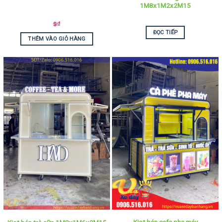
1M8x1M2x2M15
9
₫
ĐỌC TIẾP
THÊM VÀO GIỎ HÀNG