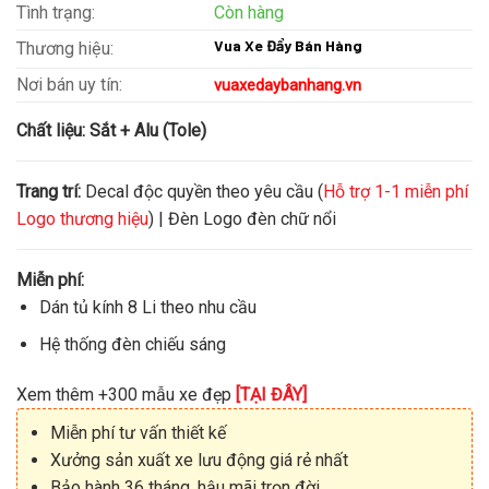
Tình trạng:
Còn hàng
Vua Xe Đẩy Bán Hàng
Thương hiệu:
Nơi bán uy tín:
vuaxedaybanhang.vn
Chất liệu:
Sắt + Alu (Tole)
Trang trí:
Decal độc quyền theo yêu cầu (
Hỗ trợ 1-1 miễn phí
Logo thương hiệu
) | Đèn Logo đèn chữ nổi
Miễn phí:
Dán tủ kính 8 Li theo nhu cầu
Hệ thống đèn chiếu sáng
Xem thêm +300 mẫu xe đẹp
[TẠI ĐÂY]
Miễn phí tư vấn thiết kế
Xưởng sản xuất xe lưu động giá rẻ nhất
Bảo hành 36 tháng, hậu mãi trọn đời