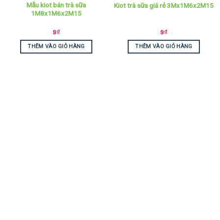
Mẫu kiot bán trà sữa
Kiot trà sữa giá rẻ 3Mx1M6x2M15
1M8x1M6x2M15
9
₫
9
₫
THÊM VÀO GIỎ HÀNG
THÊM VÀO GIỎ HÀNG