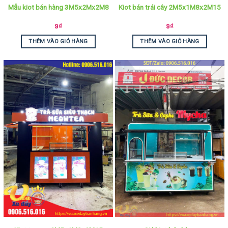
Mẫu kiot bán hàng 3M5x2Mx2M8
Kiot bán trái cây 2M5x1M8x2M15
9
₫
9
₫
THÊM VÀO GIỎ HÀNG
THÊM VÀO GIỎ HÀNG