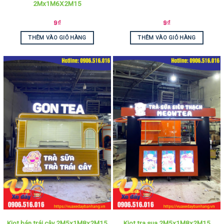
2Mx1M6X2M15
9
₫
9
₫
THÊM VÀO GIỎ HÀNG
THÊM VÀO GIỎ HÀNG
Kiot bán trái cây 2M5x1M8x2M15
Kiot tra sua 2M5x1M8x2M15