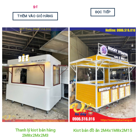
9
₫
ĐỌC TIẾP
THÊM VÀO GIỎ HÀNG
Thanh lý kiot bán hàng
Kiot bán đồ ăn 2M4x1M8x2M15
2M8x2Mx2M3