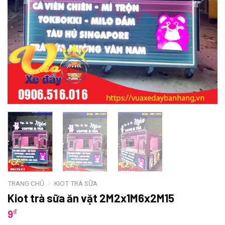
TRANG CHỦ
/
KIOT TRÀ SỮA
Kiot trà sữa ăn vặt 2M2x1M6x2M15
₫
9