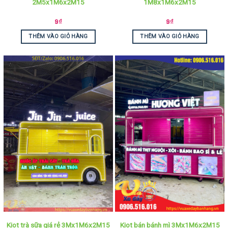
2M5x1M6x2M15
1M8x1M6x2M15
9
₫
9
₫
THÊM VÀO GIỎ HÀNG
THÊM VÀO GIỎ HÀNG
Kiot trà sữa giá rẻ 3Mx1M6x2M15
Kiot bán bánh mì 3Mx1M6x2M15