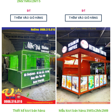
2Mx1M6x2M15
9
₫
9
₫
THÊM VÀO GIỎ HÀNG
THÊM VÀO GIỎ HÀNG
Thiết kế kiot bán hàng
Mẫu kiot bán hàng 3M5x2Mx2M8