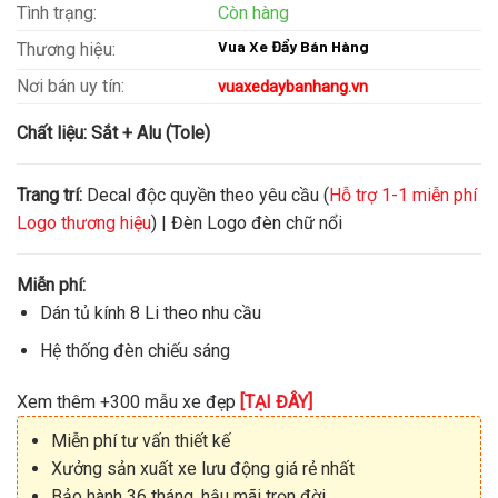
Tình trạng:
Còn hàng
Vua Xe Đẩy Bán Hàng
Thương hiệu:
Nơi bán uy tín:
vuaxedaybanhang.vn
Chất liệu:
Sắt + Alu (Tole)
Trang trí:
Decal độc quyền theo yêu cầu (
Hỗ trợ 1-1 miễn phí
Logo thương hiệu
) | Đèn Logo đèn chữ nổi
Miễn phí:
Dán tủ kính 8 Li theo nhu cầu
Hệ thống đèn chiếu sáng
Xem thêm +300 mẫu xe đẹp
[TẠI ĐÂY]
Miễn phí tư vấn thiết kế
Xưởng sản xuất xe lưu động giá rẻ nhất
Bảo hành 36 tháng, hậu mãi trọn đời