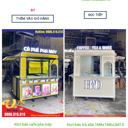
9
₫
ĐỌC TIẾP
THÊM VÀO GIỎ HÀNG
Kiot bán cafe pha máy
Kiot bán trà sữa 1M8x1M6x2M15