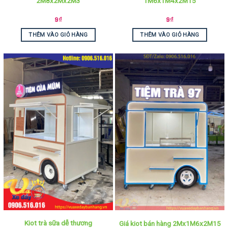
2M8x2Mx2M3
1M6x1M4x2M15
9
₫
9
₫
THÊM VÀO GIỎ HÀNG
THÊM VÀO GIỎ HÀNG
Kiot trà sữa dễ thương
Giá kiot bán hàng 2Mx1M6x2M15