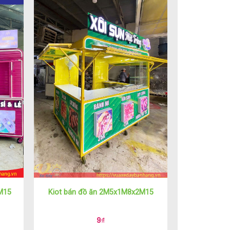
M15
Kiot bán đồ ăn 2M5x1M8x2M15
9
₫