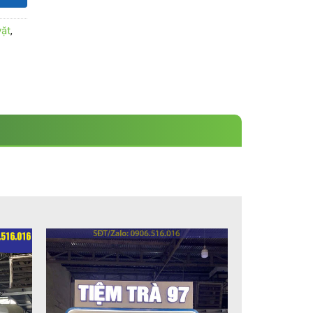
vặt
,