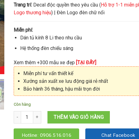
Trang trí:
Decal độc quyền theo yêu cầu (
Hỗ trợ 1-1 miễn p
Logo thương hiệu
) | Đèn Logo đèn chữ nổi
Miễn phí:
Dán tủ kính 8 Li theo nhu cầu
Hệ thống đèn chiếu sáng
Xem thêm +300 mẫu xe đẹp
[TẠI ĐÂY]
Miễn phí tư vấn thiết kế
Xưởng sản xuất xe lưu động giá rẻ nhất
Bảo hành 36 tháng, hậu mãi trọn đời
Còn hàng
Kiot trà chanh trà sữa 1M8x1M6x2M15 số lượng
THÊM VÀO GIỎ HÀNG
Hotline: 0906.516.016
Chat Facebook