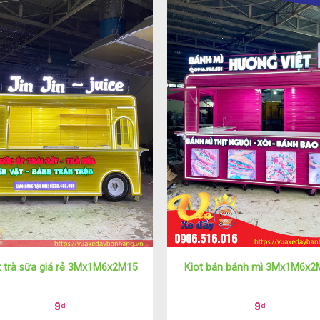
t trà sữa giá rẻ 3Mx1M6x2M15
Kiot bán bánh mì 3Mx1M6x2
9
₫
9
₫