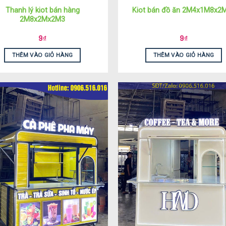
Thanh lý kiot bán hàng
Kiot bán đồ ăn 2M4x1M8x2
2M8x2Mx2M3
9
₫
9
₫
THÊM VÀO GIỎ HÀNG
THÊM VÀO GIỎ HÀNG