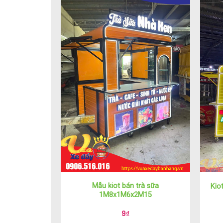
Mẫu kiot bán trà sữa
Kio
1M8x1M6x2M15
9
₫