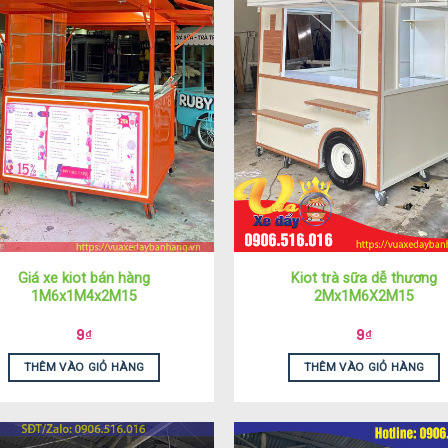
Giá xe kiot bán hàng
Kiot trà sữa dễ thương
1M6x1M4x2M15
2Mx1M6X2M15
9
₫
9
₫
THÊM VÀO GIỎ HÀNG
THÊM VÀO GIỎ HÀNG