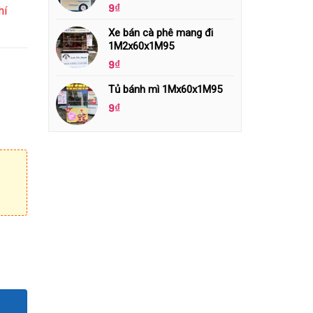
9
₫
hí
Xe bán cà phê mang đi
1M2x60x1M95
9
₫
Tủ bánh mì 1Mx60x1M95
9
₫