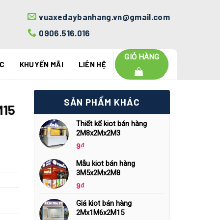
vuaxedaybanhang.vn@gmail.com
0906.516.016
GIỎ HÀNG
ỨC
KHUYẾN MÃI
LIÊN HỆ
SẢN PHẨM KHÁC
M15
Thiết kế kiot bán hàng
2M8x2Mx2M3
9
₫
Mẫu kiot bán hàng
3M5x2Mx2M8
9
₫
Giá kiot bán hàng
2Mx1M6x2M15