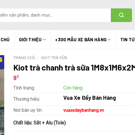
 CHỦ
GIỚI THIỆU
+300 MẪU XE BÁN HÀNG
TIN T
TRANG CHỦ
/
KIOT TRÀ SỮA
Kiot trà chanh trà sữa 1M8x1M6x2
₫
9
Tình trạng:
Còn hàng
Vua Xe Đẩy Bán Hàng
Thương hiệu:
Nơi bán uy tín:
vuaxedaybanhang.vn
Chất liệu:
Sắt + Alu (Tole)