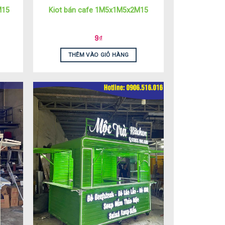
M15
Kiot bán cafe 1M5x1M5x2M15
9
₫
THÊM VÀO GIỎ HÀNG