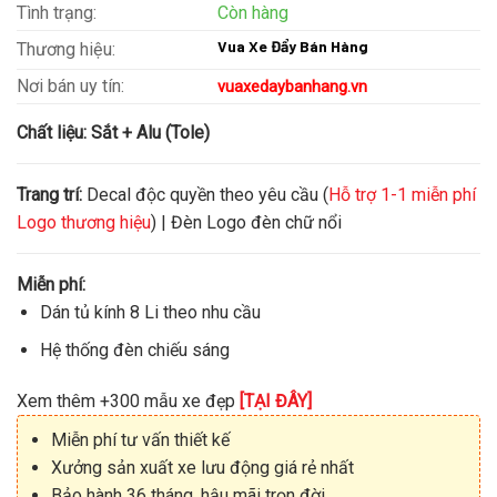
Tình trạng:
Còn hàng
Vua Xe Đẩy Bán Hàng
Thương hiệu:
Nơi bán uy tín:
vuaxedaybanhang.vn
Chất liệu:
Sắt + Alu (Tole)
Trang trí:
Decal độc quyền theo yêu cầu (
Hỗ trợ 1-1 miễn phí
Logo thương hiệu
) | Đèn Logo đèn chữ nổi
Miễn phí:
Dán tủ kính 8 Li theo nhu cầu
Hệ thống đèn chiếu sáng
Xem thêm +300 mẫu xe đẹp
[TẠI ĐÂY]
Miễn phí tư vấn thiết kế
Xưởng sản xuất xe lưu động giá rẻ nhất
Bảo hành 36 tháng, hậu mãi trọn đời