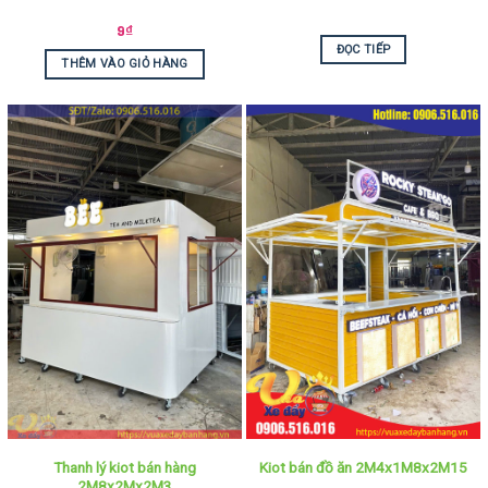
9
₫
ĐỌC TIẾP
THÊM VÀO GIỎ HÀNG
Thanh lý kiot bán hàng
Kiot bán đồ ăn 2M4x1M8x2M15
2M8x2Mx2M3