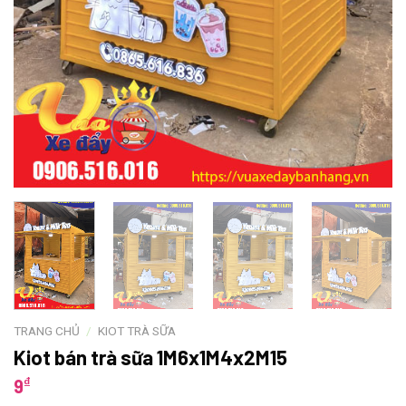
TRANG CHỦ
/
KIOT TRÀ SỮA
Kiot bán trà sữa 1M6x1M4x2M15
₫
9