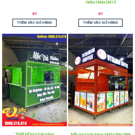
1M6x1M4x2M15
9
₫
9
₫
THÊM VÀO GIỎ HÀNG
THÊM VÀO GIỎ HÀNG
Thiết kế kiot bán hàng
Mẫu kiot bán hàng 3M5x2Mx2M8