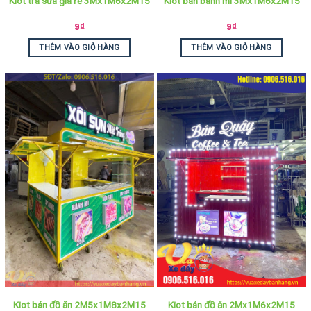
Kiot trà sữa giá rẻ 3Mx1M6x2M15
Kiot bán bánh mì 3Mx1M6x2M15
9
₫
9
₫
THÊM VÀO GIỎ HÀNG
THÊM VÀO GIỎ HÀNG
Kiot bán đồ ăn 2M5x1M8x2M15
Kiot bán đồ ăn 2Mx1M6x2M15