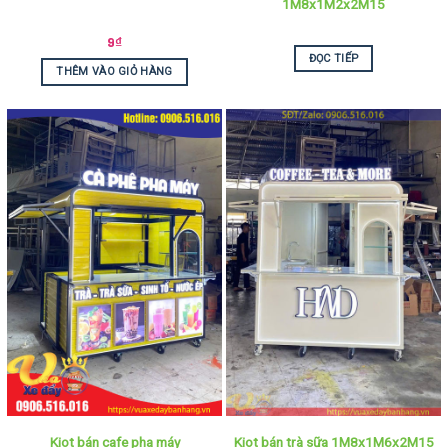
1M8x1M2x2M15
9
₫
ĐỌC TIẾP
THÊM VÀO GIỎ HÀNG
Kiot bán cafe pha máy
Kiot bán trà sữa 1M8x1M6x2M15