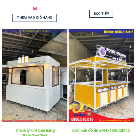
9
₫
ĐỌC TIẾP
THÊM VÀO GIỎ HÀNG
Thanh lý kiot bán hàng
Kiot bán đồ ăn 2M4x1M8x2M15
2M8x2Mx2M3