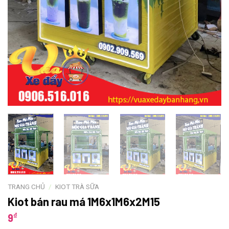
TRANG CHỦ
/
KIOT TRÀ SỮA
Kiot bán rau má 1M6x1M6x2M15
₫
9