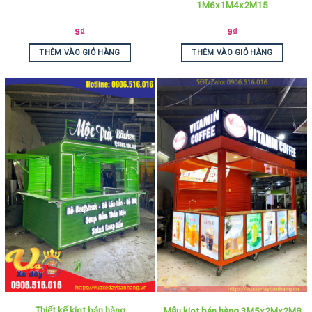
1M6x1M4x2M15
9
₫
9
₫
THÊM VÀO GIỎ HÀNG
THÊM VÀO GIỎ HÀNG
Thiết kế kiot bán hàng
Mẫu kiot bán hàng 3M5x2Mx2M8