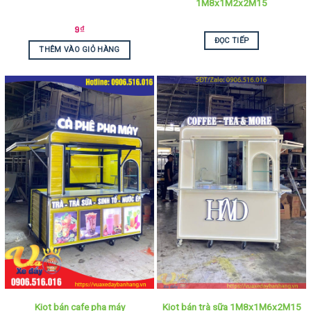
1M8x1M2x2M15
9
₫
ĐỌC TIẾP
THÊM VÀO GIỎ HÀNG
Kiot bán cafe pha máy
Kiot bán trà sữa 1M8x1M6x2M15