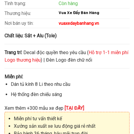
Tình trạng:
Còn hàng
Vua Xe Đẩy Bán Hàng
Thương hiệu:
Nơi bán uy tín:
vuaxedaybanhang.vn
Chất liệu:
Sắt + Alu (Tole)
Trang trí:
Decal độc quyền theo yêu cầu (
Hỗ trợ 1-1 miễn phí
Logo thương hiệu
) | Đèn Logo đèn chữ nổi
Miễn phí:
Dán tủ kính 8 Li theo nhu cầu
Hệ thống đèn chiếu sáng
Xem thêm +300 mẫu xe đẹp
[TẠI ĐÂY]
Miễn phí tư vấn thiết kế
Xưởng sản xuất xe lưu động giá rẻ nhất
Bảo hành 36 tháng, hậu mãi trọn đời