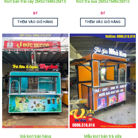
Kiot bán trái cây 2M5x1M8x2M15
Kiot tra sua 2M5x1M8x2M15
9
₫
9
₫
THÊM VÀO GIỎ HÀNG
THÊM VÀO GIỎ HÀNG
Giá kiot bán hàng
Mẫu kiot bán trà sữa