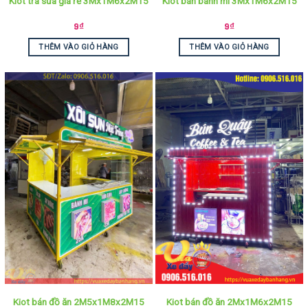
Kiot trà sữa giá rẻ 3Mx1M6x2M15
Kiot bán bánh mì 3Mx1M6x2M15
9
₫
9
₫
THÊM VÀO GIỎ HÀNG
THÊM VÀO GIỎ HÀNG
Kiot bán đồ ăn 2M5x1M8x2M15
Kiot bán đồ ăn 2Mx1M6x2M15