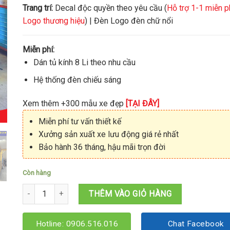
Trang trí:
Decal độc quyền theo yêu cầu (
Hỗ trợ 1-1 miễn p
Logo thương hiệu
) | Đèn Logo đèn chữ nổi
Miễn phí:
Dán tủ kính 8 Li theo nhu cầu
Hệ thống đèn chiếu sáng
Xem thêm +300 mẫu xe đẹp
[TẠI ĐÂY]
Miễn phí tư vấn thiết kế
Xưởng sản xuất xe lưu động giá rẻ nhất
Bảo hành 36 tháng, hậu mãi trọn đời
Còn hàng
Kiot bán bia 1M8x1M6x1M95 số lượng
THÊM VÀO GIỎ HÀNG
Hotline: 0906.516.016
Chat Facebook