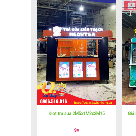
Kiot tra sua 2M5x1M8x2M15
Giá
9
₫