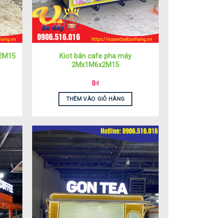
Kiot bán cafe pha máy
x2M15
2Mx1M6x2M15
9
₫
THÊM VÀO GIỎ HÀNG