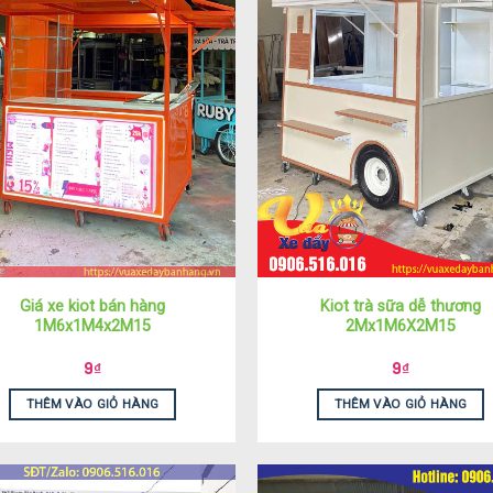
Giá xe kiot bán hàng
Kiot trà sữa dễ thương
1M6x1M4x2M15
2Mx1M6X2M15
9
₫
9
₫
THÊM VÀO GIỎ HÀNG
THÊM VÀO GIỎ HÀNG