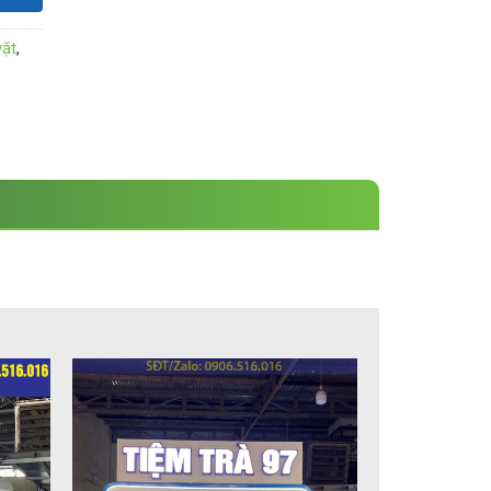
vặt
,