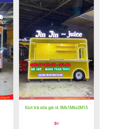
Kiot trà sữa giá rẻ 3Mx1M6x2M15
9
₫