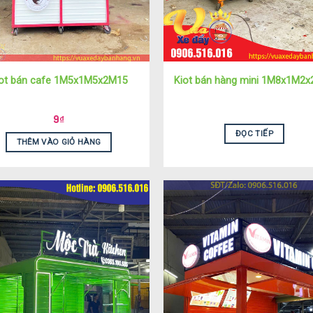
iot bán cafe 1M5x1M5x2M15
Kiot bán hàng mini 1M8x1M2
9
₫
ĐỌC TIẾP
THÊM VÀO GIỎ HÀNG