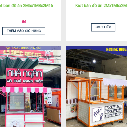
ot bán đồ ăn 2M5x1M8x2M15
Kiot bán đồ ăn 2Mx1M6x2M
9
₫
ĐỌC TIẾP
THÊM VÀO GIỎ HÀNG