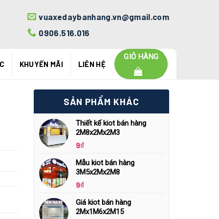
vuaxedaybanhang.vn@gmail.com
0906.516.016
GIỎ HÀNG
ỨC
KHUYẾN MÃI
LIÊN HỆ
SẢN PHẨM KHÁC
Thiết kế kiot bán hàng
2M8x2Mx2M3
9
₫
Mẫu kiot bán hàng
3M5x2Mx2M8
9
₫
Giá kiot bán hàng
2Mx1M6x2M15