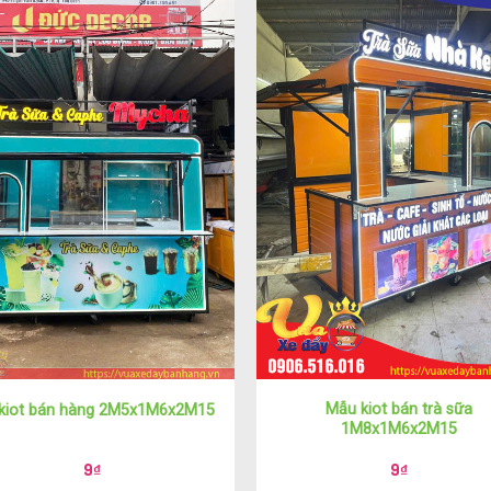
Mẫu kiot bán trà sữa
 kiot bán hàng 2M5x1M6x2M15
1M8x1M6x2M15
9
₫
9
₫