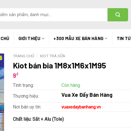
 CHỦ
GIỚI THIỆU
+300 MẪU XE BÁN HÀNG
TIN T
TRANG CHỦ
/
KIOT TRÀ SỮA
Kiot bán bia 1M8x1M6x1M95
₫
9
Tình trạng:
Còn hàng
Vua Xe Đẩy Bán Hàng
Thương hiệu:
Nơi bán uy tín:
vuaxedaybanhang.vn
Chất liệu:
Sắt + Alu (Tole)