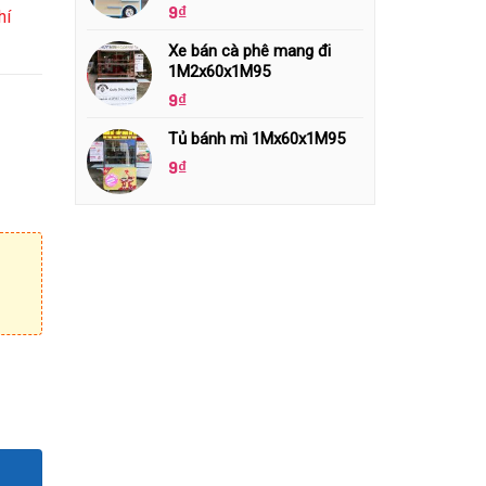
9
₫
hí
Xe bán cà phê mang đi
1M2x60x1M95
9
₫
Tủ bánh mì 1Mx60x1M95
9
₫