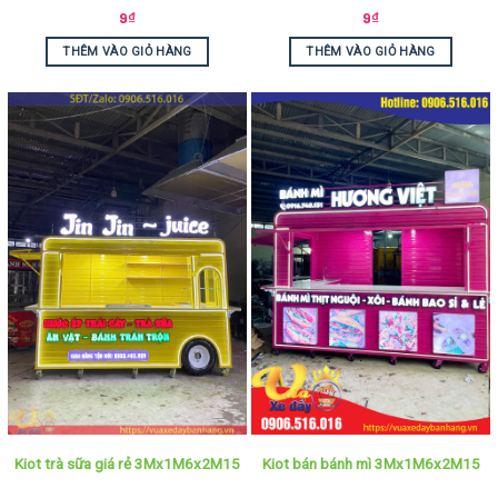
9
₫
9
₫
THÊM VÀO GIỎ HÀNG
THÊM VÀO GIỎ HÀNG
Kiot trà sữa giá rẻ 3Mx1M6x2M15
Kiot bán bánh mì 3Mx1M6x2M15