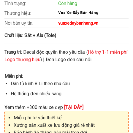
Tình trạng:
Còn hàng
Vua Xe Đẩy Bán Hàng
Thương hiệu:
Nơi bán uy tín:
vuaxedaybanhang.vn
Chất liệu:
Sắt + Alu (Tole)
Trang trí:
Decal độc quyền theo yêu cầu (
Hỗ trợ 1-1 miễn phí
Logo thương hiệu
) | Đèn Logo đèn chữ nổi
Miễn phí:
Dán tủ kính 8 Li theo nhu cầu
Hệ thống đèn chiếu sáng
Xem thêm +300 mẫu xe đẹp
[TẠI ĐÂY]
Miễn phí tư vấn thiết kế
Xưởng sản xuất xe lưu động giá rẻ nhất
Bảo hành 36 tháng, hậu mãi trọn đời