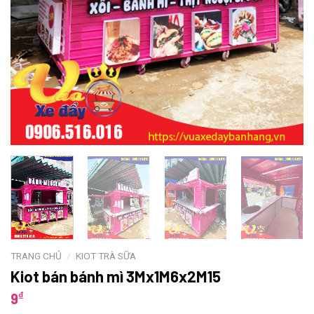
TRANG CHỦ
/
KIOT TRÀ SỮA
Kiot bán bánh mì 3Mx1M6x2M15
₫
9