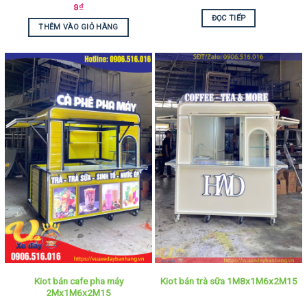
9
₫
ĐỌC TIẾP
THÊM VÀO GIỎ HÀNG
Kiot bán cafe pha máy
Kiot bán trà sữa 1M8x1M6x2M15
2Mx1M6x2M15