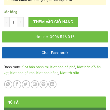
Còn hàng
Kiot bán bánh mì 3Mx1M6x2M15 số lượng
THÊM VÀO GIỎ HÀNG
Hotline: 0906.516.016
Chat Facebook
Danh mục:
Kiot bán bánh mì
,
Kiot bán cà phê
,
Kiot bán đồ ăn
vặt
,
Kiot bán gà rán
,
Kiot bán hàng
,
Kiot trà sữa
MÔ TẢ