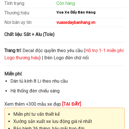
Tình trạng:
Còn hàng
Vua Xe Đẩy Bán Hàng
Thương hiệu:
Nơi bán uy tín:
vuaxedaybanhang.vn
Chất liệu:
Sắt + Alu (Tole)
Trang trí:
Decal độc quyền theo yêu cầu (
Hỗ trợ 1-1 miễn phí
Logo thương hiệu
) | Đèn Logo đèn chữ nổi
Miễn phí:
Dán tủ kính 8 Li theo nhu cầu
Hệ thống đèn chiếu sáng
Xem thêm +300 mẫu xe đẹp
[TẠI ĐÂY]
Miễn phí tư vấn thiết kế
Xưởng sản xuất xe lưu động giá rẻ nhất
Bảo hành 36 tháng, hậu mãi trọn đời