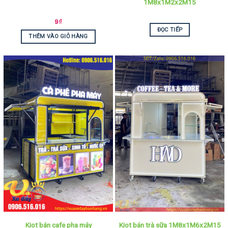
1M8x1M2x2M15
9
₫
ĐỌC TIẾP
THÊM VÀO GIỎ HÀNG
Kiot bán cafe pha máy
Kiot bán trà sữa 1M8x1M6x2M15