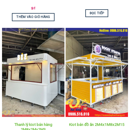
9
₫
ĐỌC TIẾP
THÊM VÀO GIỎ HÀNG
Thanh lý kiot bán hàng
Kiot bán đồ ăn 2M4x1M8x2M15
2M8x2Mx2M3