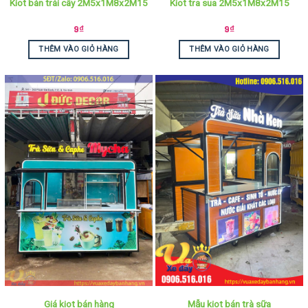
Kiot bán trái cây 2M5x1M8x2M15
Kiot tra sua 2M5x1M8x2M15
9
₫
9
₫
THÊM VÀO GIỎ HÀNG
THÊM VÀO GIỎ HÀNG
Giá kiot bán hàng
Mẫu kiot bán trà sữa