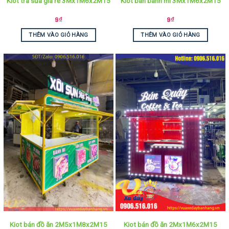
Kiot trà sữa giá rẻ 3Mx1M6x2M15
Kiot bán bánh mì 3Mx1M6x2M15
9
₫
9
₫
THÊM VÀO GIỎ HÀNG
THÊM VÀO GIỎ HÀNG
Kiot bán đồ ăn 2M5x1M8x2M15
Kiot bán đồ ăn 2Mx1M6x2M15