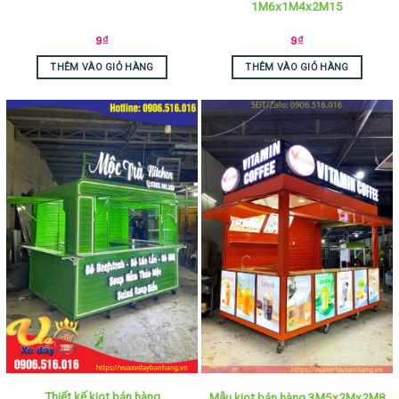
1M6x1M4x2M15
9
₫
9
₫
THÊM VÀO GIỎ HÀNG
THÊM VÀO GIỎ HÀNG
Thiết kế kiot bán hàng
Mẫu kiot bán hàng 3M5x2Mx2M8