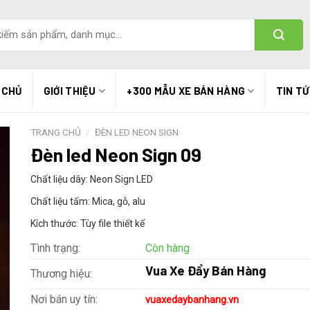
 CHỦ
GIỚI THIỆU
+300 MẪU XE BÁN HÀNG
TIN T
TRANG CHỦ
/
ĐÈN LED NEON SIGN
Đèn led Neon Sign 09
Chất liệu dây: Neon Sign LED
Chất liệu tấm: Mica, gỗ, alu
Kích thước: Tùy file thiết kế
Tình trạng:
Còn hàng
Vua Xe Đẩy Bán Hàng
Thương hiệu:
Nơi bán uy tín:
vuaxedaybanhang.vn