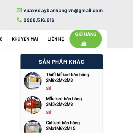
vuaxedaybanhang.vn@gmail.com
0906.516.016
GIỎ HÀNG
ỨC
KHUYẾN MÃI
LIÊN HỆ
SẢN PHẨM KHÁC
Thiết kế kiot bán hàng
2M8x2Mx2M3
9
₫
Mẫu kiot bán hàng
3M5x2Mx2M8
9
₫
Giá kiot bán hàng
2Mx1M6x2M15