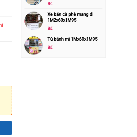
9
₫
Xe bán cà phê mang đi
1M2x60x1M95
hí
9
₫
Tủ bánh mì 1Mx60x1M95
9
₫