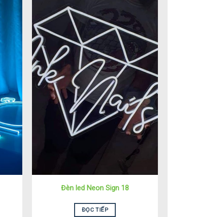
Đèn led Neon Sign 18
ĐỌC TIẾP